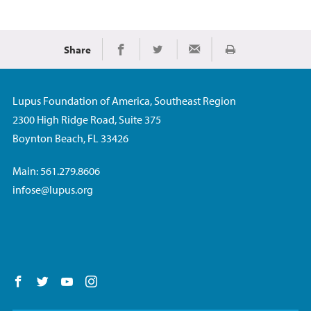
Share
Imprimir
Share on Facebook
Share on Twitter
Share via Email
Lupus Foundation of America, Southeast Region
2300 High Ridge Road, Suite 375
Boynton Beach, FL 33426
Main: 561.279.8606
infose@lupus.org
Follow us on Facebook
Follow us on Twitter
Follow us on YouTube
Follow us on Instagram