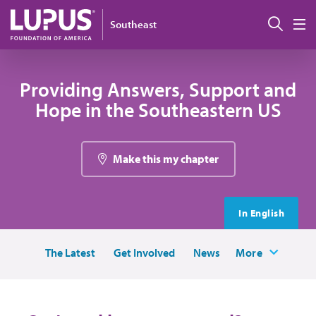
Pasar al contenido principal
Busc
Southeast
M
Providing Answers, Support and
Hope in the Southeastern US
Make this my chapter
In English
The Latest
Get Involved
News
More