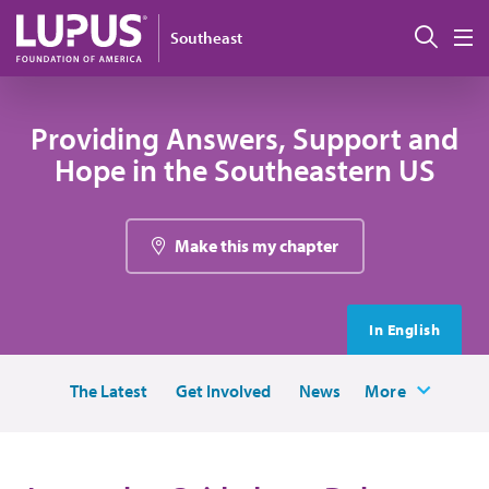
Pasar al contenido principal
Busc
Southeast
M
Providing Answers, Support and
Hope in the Southeastern US
Make this my chapter
In English
The Latest
Get Involved
News
More