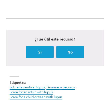
¿Fue útil este recurso?
Sí
No
Etiquetas:
Sobrellevando el lupus
,
Finanzas y Seguros
,
I care for an adult with lupus
,
I care for a child or teen with lupus