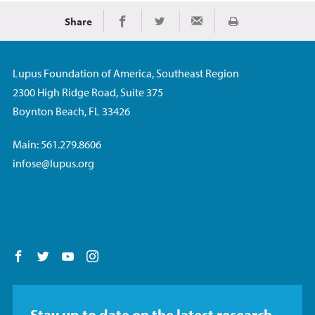
Share
Imprimir
Share on Facebook
Share on Twitter
Share via Email
Lupus Foundation of America, Southeast Region
2300 High Ridge Road, Suite 375
Boynton Beach, FL 33426
Main: 561.279.8606
infose@lupus.org
Follow us on Facebook
Follow us on Twitter
Follow us on YouTube
Follow us on Instagram
Stay up to date on the latest research,