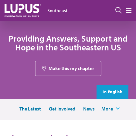
Pasar al contenido principal
Busc
Southeast
M
Providing Answers, Support and
Hope in the Southeastern US
Make this my chapter
In English
The Latest
Get Involved
News
More