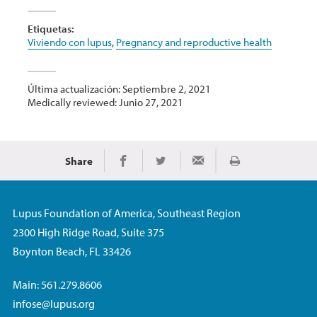
Etiquetas:
Viviendo con lupus
,
Pregnancy and reproductive health
Última actualización: Septiembre 2, 2021
Medically reviewed: Junio 27, 2021
Share
Imprimir
Share on Facebook
Share on Twitter
Share via Email
Lupus Foundation of America, Southeast Region
2300 High Ridge Road, Suite 375
Boynton Beach, FL 33426
Main: 561.279.8606
infose@lupus.org