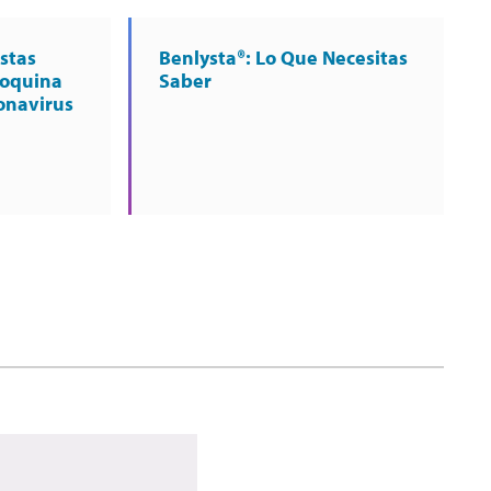
stas
Benlysta®: Lo Que Necesitas
roquina
Saber
ronavirus