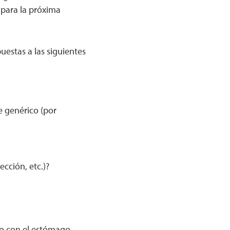
 para la próxima
estas a las siguientes
 genérico (por
cción, etc.)?
o con el estómago