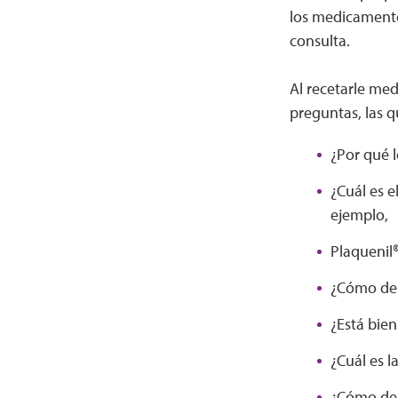
los medicamento
consulta.
Al recetarle me
preguntas, las q
¿Por qué 
¿Cuál es 
ejemplo
Plaquenil®
¿Cómo debe
¿Está bien
¿Cuál es 
¿Cómo deb