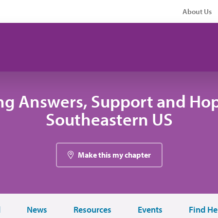
About Us
ng Answers, Support and Hop
Southeastern US
Make this my chapter
d
News
Resources
Events
Find He