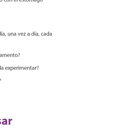
a, una vez a día, cada
icamento?
da experimentar?
?
sar