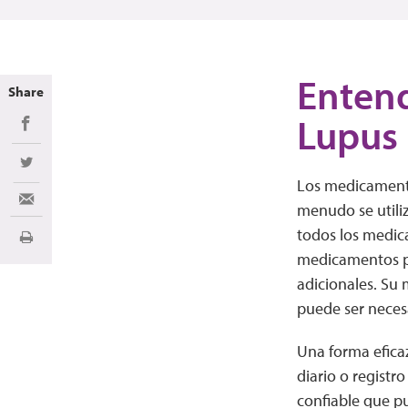
Entend
Share
Lupus
Share on Facebook
Share on Twitter
Los medicamentos
Share via Email
menudo se utili
todos los medic
Imprimir
medicamentos pa
adicionales. Su
puede ser necesa
Una forma efica
diario o registr
confiable que p