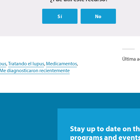
Sí
No
Última ac
pus
,
Tratando el lupus
,
Medicamentos
,
Me diagnosticaron recientemente
Stay up to date on th
programs and events