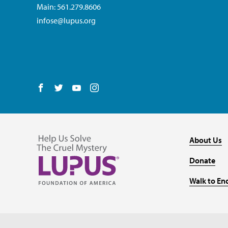
Main: 561.279.8606
infose@lupus.org
Follow us on Facebook
Follow us on Twitter
Follow us on YouTube
Follow us on Instagram
About Us
Donate
Walk to En