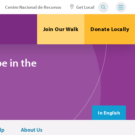
Centro Nacional de Recursos
Get Local
Join Our Walk
Donate Locally
e in the
In English
lp
About Us