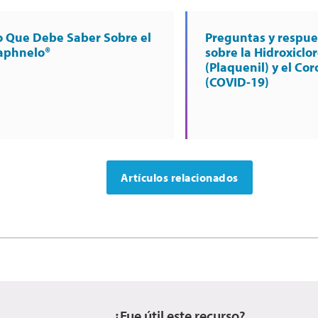
o Que Debe Saber Sobre el
Preguntas y respue
aphnelo®
sobre la Hidroxiclo
(Plaquenil) y el Co
(COVID-19)
Artículos relacionados
¿Fue útil este recurso?