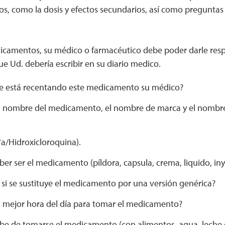
s, como la dosis y efectos secundarios, así como preguntas
dicamentos, su médico o farmacéutico debe poder darle respu
ue Ud. debería escribir en su diario medico.
le está recentando este medicamento su médico?
el nombre del medicamento, el nombre de marca y el nombre
,
a/Hidroxicloroquina).
r ser el medicamento (píldora, capsula, crema, liquido, inye
 si se sustituye el medicamento por una versión genérica?
la mejor hora del día para tomar el medicamento?
e de tomarse el medicamento (con alimentos, agua, leche 