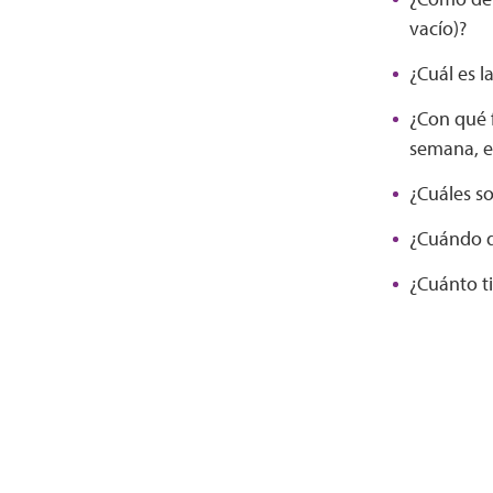
vacío)?
¿Cuál es l
¿Con qué 
semana, e
¿Cuáles so
¿Cuándo d
¿Cuánto t