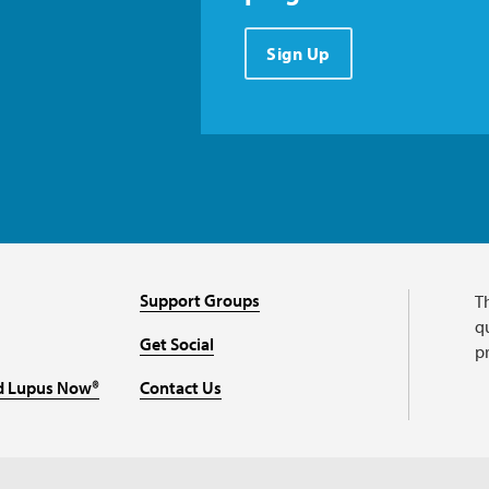
Sign Up
Support Groups
T
qu
Get Social
p
d Lupus Now®
Contact Us