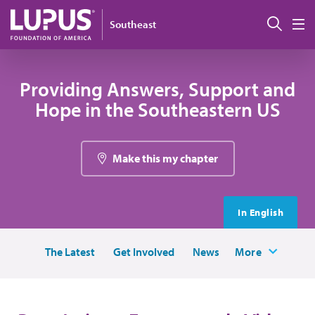
Pasar al contenido principal
Busc
Southeast
M
Providing Answers, Support and
Hope in the Southeastern US
Make this my chapter
In English
The Latest
Get Involved
News
More