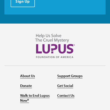
Sign Up
About Us
Support Groups
Donate
Get Social
Walk to End Lupus
Contact Us
Now®