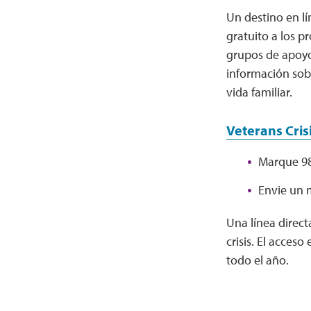
Un destino en lí
gratuito a los p
grupos de apoyo
información sobr
vida familiar.
Veterans Crisi
Marque 98
Envie un 
Una línea direc
crisis. El acceso
todo el año.