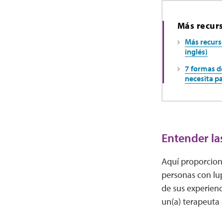
Más recur
Más recurs
inglés)
7 formas d
necesita pa
Entender la
Aquí proporcion
personas con lup
de sus experienc
un(a) terapeuta