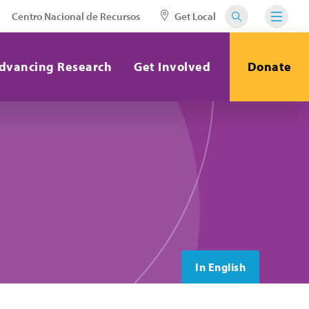
Centro Nacional de Recursos
Get Local
dvancing Research
Get Involved
Donate
In English