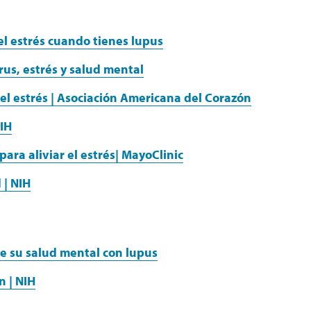
l estrés cuando tienes lupus
us, estrés y salud mental
l estrés | Asociación Americana del Corazón
NIH
ara aliviar el estrés| MayoClinic
 | NIH
e su salud mental con lupus
 | NIH