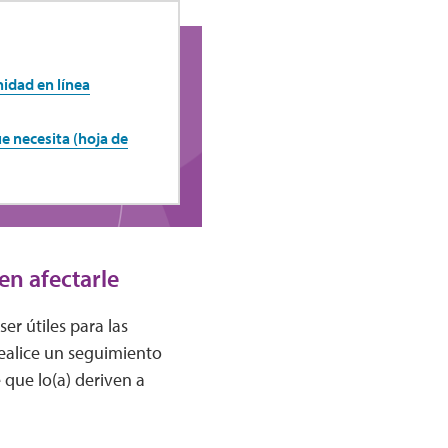
dad en línea
 necesita (hoja de
en afectarle
r útiles para las
realice un seguimiento
 que lo(a) deriven a