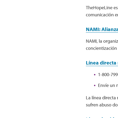
TheHopeLine es u
comunicación en
NAMI: Alianz
NAMI, la organi
concientización
Línea directa
1-800-799
Envíe un 
La línea directa
sufren abuso dom