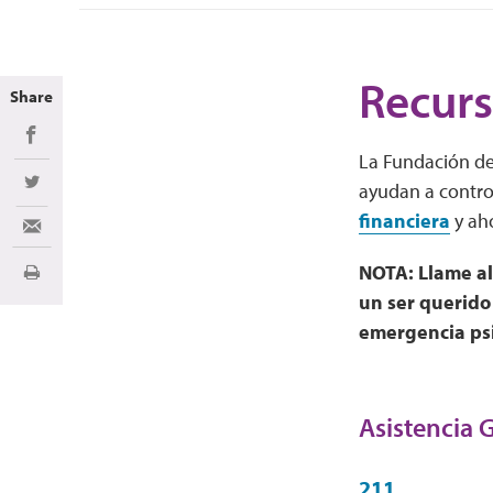
Recurs
Share
Share on Facebook
La Fundación de
ayudan a contro
Share on Twitter
financiera
y aho
Share via Email
NOTA: Llame al
Imprimir
un ser querido
emergencia psi
Asistencia 
211