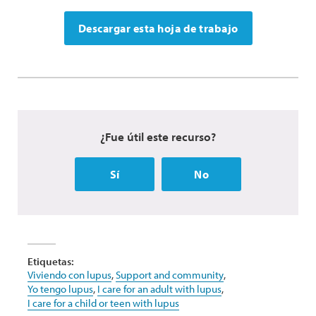
Descargar esta hoja de trabajo
¿Fue útil este recurso?
Sí
No
Etiquetas:
Viviendo con lupus
,
Support and community
,
Yo tengo lupus
,
I care for an adult with lupus
,
I care for a child or teen with lupus