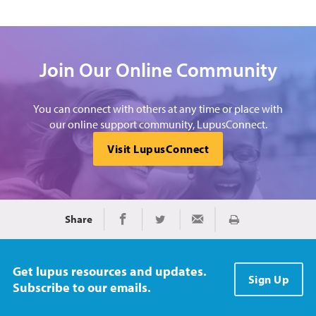
Join Our Online Community
You can connect with others at any time or place with
our online support community, LupusConnect.
Visit LupusConnect
Share
Imprimir
Share on Facebook
Share on Twitter
Share via Email
Get lupus resources and updates.
Sign Up
Subscribe to our emails.