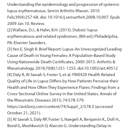
Understanding the epidemiology and progression of systemic
lupus erythematosus. Semin Arthritis Rheum. 2010
Feb;39(4):257-68. doi: 10.1016/j.semarthrit.2008.10.007. Epub
2009 Jan 10. Review.
[2] Wallace, D.J., & Hahn, B.H. (2013). Dubois' lupus
erythematosus and related syndromes. (8th ed.) Philadelphia,
PA: Elsevier Saunders.
[3] Yen E, Singh R. Brief Report: Lupus-An Unrecognized Leading
Cause of Death in Young Females: A Population-Based Study
Using Nationwide Death Certificates, 2000-2015. Arthritis &
Rheumatology. 2018;70(8):1251-1255. doi:10.1002/art.40512
[4] Daly R, Al Sawah S, Foster S, et al. FRI0420 Health Related
Quality of Life in Lupus Differs by How Patients Perceive their
Health and How Often They Experience Flares: Findings from a
Cross-Sectional Online Survey in the United States. Annals of
the Rheumatic Diseases 2015; 74:578-579.
https://ard.bmj.com/content/74/Suppl_2/578.3 (accessed
October 21, 2021).
[5] Al Sawah S, Daly RP, Foster S, Naegeli A, Benjamin K., Doll H.,
Bond G, Moshkovich O, Alarcón G. Understanding Delay in