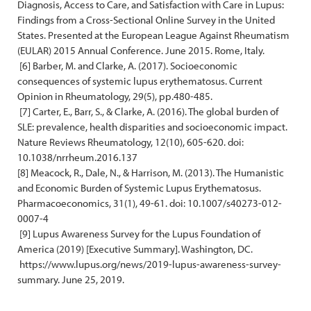
Diagnosis, Access to Care, and Satisfaction with Care in Lupus:
Findings from a Cross-Sectional Online Survey in the United
States. Presented at the European League Against Rheumatism
(EULAR) 2015 Annual Conference. June 2015. Rome, Italy.
[6] Barber, M. and Clarke, A. (2017). Socioeconomic
consequences of systemic lupus erythematosus. Current
Opinion in Rheumatology, 29(5), pp.480-485.
[7] Carter, E., Barr, S., & Clarke, A. (2016). The global burden of
SLE: prevalence, health disparities and socioeconomic impact.
Nature Reviews Rheumatology, 12(10), 605-620. doi:
10.1038/nrrheum.2016.137
[8] Meacock, R., Dale, N., & Harrison, M. (2013). The Humanistic
and Economic Burden of Systemic Lupus Erythematosus.
Pharmacoeconomics, 31(1), 49-61. doi: 10.1007/s40273-012-
0007-4
[9] Lupus Awareness Survey for the Lupus Foundation of
America (2019) [Executive Summary]. Washington, DC.
https://www.lupus.org/news/2019-lupus-awareness-survey-
summary. June 25, 2019.