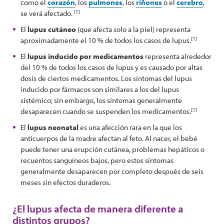
como el
corazón
, los
pulmones
, los
riñones
o el
cerebro
,
[1]
se verá afectado.
El
lupus cutáneo
(que afecta solo a la piel) representa
[1]
aproximadamente el 10 % de todos los casos de lupus.
El
lupus inducido por medicamentos
representa alrededor
del 10 % de todos los casos de lupus y es causado por altas
dosis de ciertos medicamentos. Los síntomas del lupus
inducido por fármacos son similares a los del lupus
sistémico; sin embargo, los síntomas generalmente
[1]
desaparecen cuando se suspenden los medicamentos.
El
lupus neonatal
es una afección rara en la que los
anticuerpos de la madre afectan al feto. Al nacer, el bebé
puede tener una erupción cutánea, problemas hepáticos o
recuentos sanguíneos bajos, pero estos síntomas
generalmente desaparecen por completo después de seis
meses sin efectos duraderos.
¿El lupus afecta de manera diferente a
distintos grupos?