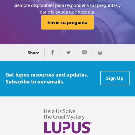
siempre disponibles para responder a sus preguntas y
darle la ayuda que necesita.
Envíe su pregunta
Share
Imprimir
Share on Facebook
Share on Twitter
Share via Email
Get lupus resources and updates.
Sign Up
Subscribe to our emails.