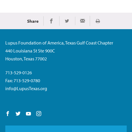
Share
Imprimir
Share on Facebook
Share on Twitter
Share via Email
Lupus Foundation of America, Texas Gulf Coast Chapter
440 Louisiana St Ste 900C
Houston, Texas 77002
713-529-0126
Fax: 713-529-0780
info@LupusTexas.org
Follow us on Facebook
Follow us on Twitter
Follow us on YouTube
Follow us on Instagram