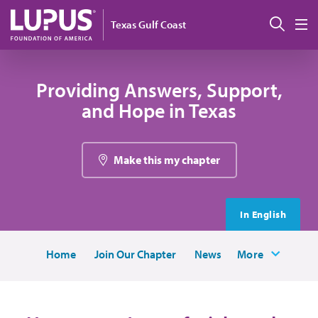
Pasar al contenido principal
Busc
Texas Gulf Coast
M
Providing Answers, Support,
and Hope in Texas
Make this my chapter
In English
Home
Join Our Chapter
News
More