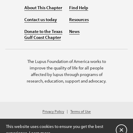
About This Chapter
Find Help
Contact us today
Resources
Donate to the Texas
News
Gulf Coast Chapter
The Lupus Foundation of America works to
improve the quality of life for all people
affected by lupus through programs of
research, education, support and advocacy.
Privacy Policy
Terms of Use
© 2026 Lupus Foundation of America. All rights reserved.
A charitable organization with 501(c)(3) tax-exempt status. Federal ID #
This website uses cookies to ensure you get the best
76-0112724
Cerrar
experience.
Learn more