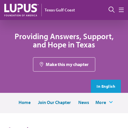
Pasar al contenido principal
Busc
Texas Gulf Coast
M
Providing Answers, Support,
and Hope in Texas
Make this my chapter
In English
Home
Join Our Chapter
News
More