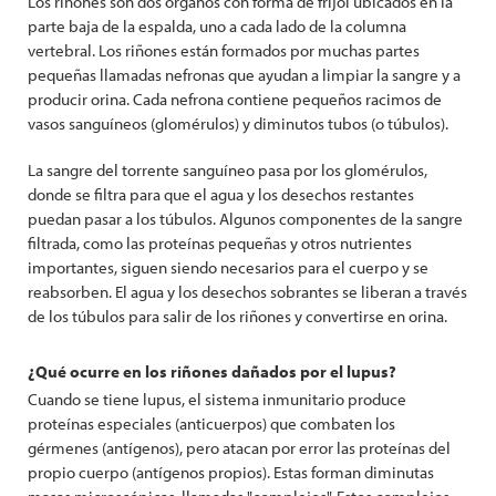
Los riñones son dos órganos con forma de frijol ubicados en la
parte baja de la espalda, uno a cada lado de la columna
vertebral. Los riñones están formados por muchas partes
pequeñas llamadas nefronas que ayudan a limpiar la sangre y a
producir orina. Cada nefrona contiene pequeños racimos de
vasos sanguíneos (glomérulos) y diminutos tubos (o túbulos).
La sangre del torrente sanguíneo pasa por los glomérulos,
donde se filtra para que el agua y los desechos restantes
puedan pasar a los túbulos. Algunos componentes de la sangre
filtrada, como las proteínas pequeñas y otros nutrientes
importantes, siguen siendo necesarios para el cuerpo y se
reabsorben. El agua y los desechos sobrantes se liberan a través
de los túbulos para salir de los riñones y convertirse en orina.
¿Qué ocurre en los riñones dañados por el lupus?
Cuando se tiene lupus, el sistema inmunitario produce
proteínas especiales (anticuerpos) que combaten los
gérmenes (antígenos), pero atacan por error las proteínas del
propio cuerpo (antígenos propios). Estas forman diminutas