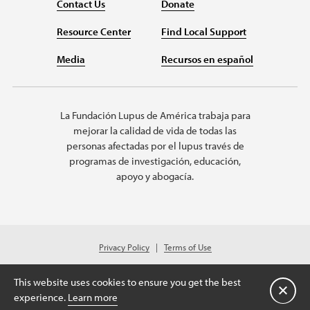
Contact Us
Donate
Resource Center
Find Local Support
Media
Recursos en español
La Fundación Lupus de América trabaja para
mejorar la calidad de vida de todas las
personas afectadas por el lupus través de
programas de investigación, educación,
apoyo y abogacía.
Privacy Policy
Terms of Use
© 2026 Lupus Foundation of America. All rights reserved.
A charitable organization with 501(c)(3) tax-exempt status. Federal ID
This website uses cookies to ensure you get the best
#43-1131436.
Cerrar
experience.
Learn more