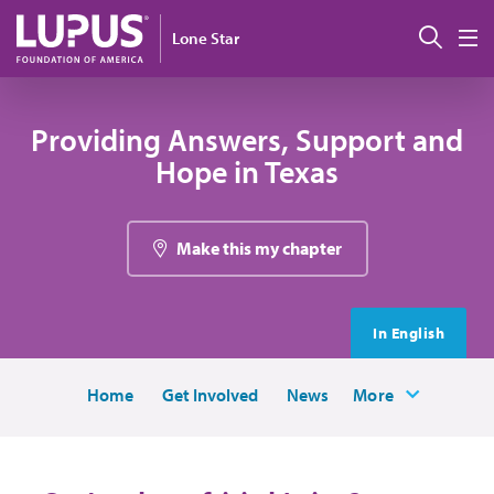
Pasar al contenido principal
Busc
Lone Star
M
Providing Answers, Support and
Hope in Texas
Make this my chapter
In English
Home
Get Involved
News
More