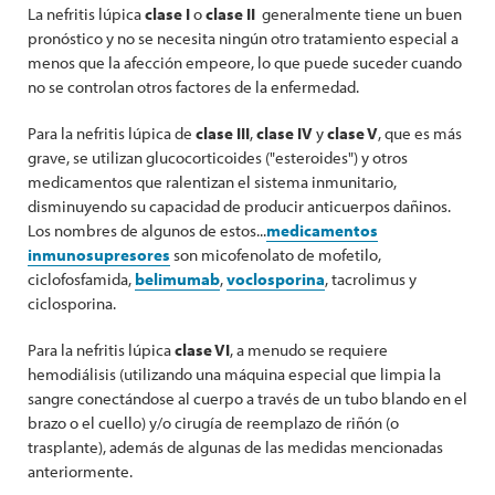
La nefritis lúpica
clase I
o
clase II
generalmente tiene un buen
pronóstico y no se necesita ningún otro tratamiento especial a
menos que la afección empeore, lo que puede suceder cuando
no se controlan otros factores de la enfermedad.
Para la nefritis lúpica de
clase III
,
clase IV
y
clase V
, que es más
grave, se utilizan glucocorticoides ("esteroides") y otros
medicamentos que ralentizan el sistema inmunitario,
disminuyendo su capacidad de producir anticuerpos dañinos.
Los nombres de algunos de estos...
medicamentos
inmunosupresores
son micofenolato de mofetilo,
ciclofosfamida,
belimumab
,
voclosporina
, tacrolimus y
ciclosporina.
Para la nefritis lúpica
clase VI
, a menudo se requiere
hemodiálisis (utilizando una máquina especial que limpia la
sangre conectándose al cuerpo a través de un tubo blando en el
brazo o el cuello) y/o cirugía de reemplazo de riñón (o
trasplante), además de algunas de las medidas mencionadas
anteriormente.