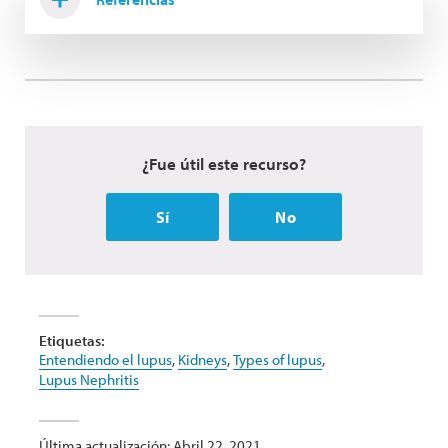
¿Fue útil este recurso?
Sí
No
Etiquetas:
Entendiendo el lupus
,
Kidneys
,
Types of lupus
,
Lupus Nephritis
Última actualización: Abril 22, 2021