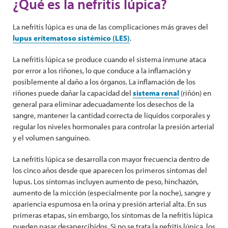
¿Qué es la nefritis lúpica?
­La nefritis lúpica es una de las complicaciones más graves del
lupus eritematoso sistémico (LES)
.
La nefritis lúpica se produce cuando el sistema inmune ataca
por error a los riñones, lo que conduce a la inflamación y
posiblemente al daño a los órganos. La inflamación de los
riñones puede dañar la capacidad del
sistema renal
(riñón) en
general para eliminar adecuadamente los desechos de la
sangre, mantener la cantidad correcta de líquidos corporales y
regular los niveles hormonales para controlar la presión arterial
y el volumen sanguíneo.
La nefritis lúpica se desarrolla con mayor frecuencia dentro de
los cinco años desde que aparecen los primeros síntomas del
lupus. Los síntomas incluyen aumento de peso, hinchazón,
aumento de la micción (especialmente por la noche), sangre y
apariencia espumosa en la ori­na y presión arterial alta. En sus
primeras etapas, sin embargo, los síntomas de la nefritis lúpica
pueden pasar desapercibidos. Si no se trata la nefritis lúpica, los