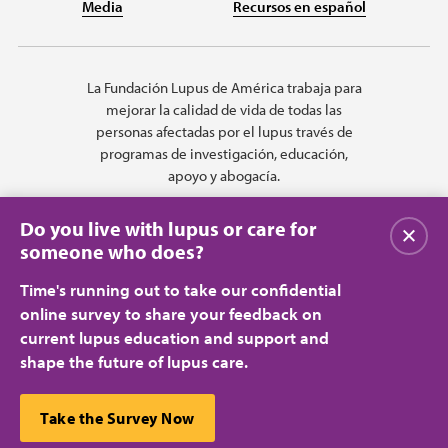
Media
Recursos en español
La Fundación Lupus de América trabaja para
mejorar la calidad de vida de todas las
personas afectadas por el lupus través de
programas de investigación, educación,
apoyo y abogacía.
Do you live with lupus or care for
Cerrar
someone who does?
Time's running out to take our confidential
online survey to share your feedback on
current lupus education and support and
shape the future of lupus care.
Privacy Policy
Terms of Use
© 2026 Lupus Foundation of America. All rights reserved.
A charitable organization with 501(c)(3) tax-exempt status. Federal ID
This website uses cookies to ensure you get the best
Take the Survey Now
#43-1131436.
Cerrar
experience.
Learn more