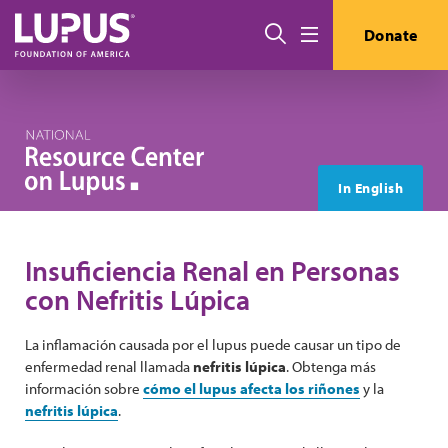
Pasar al contenido principal
Buscar
Donate
Menú
In English
Insuficiencia Renal en Personas
con Nefritis Lúpica
La inflamación causada por el lupus puede causar un tipo de
enfermedad renal llamada
nefritis lúpica
. Obtenga más
información sobre
cómo el lupus afecta los riñones
y la
nefritis lúpica
.