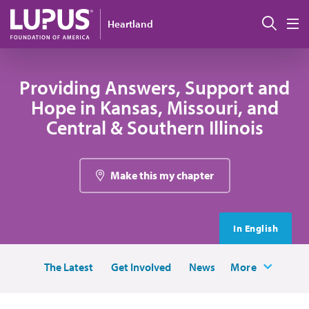
Pasar al contenido principal
Busc
Heartland
M
Providing Answers, Support and
Hope in Kansas, Missouri, and
Central & Southern Illinois
Make this my chapter
In English
The Latest
Get Involved
News
More