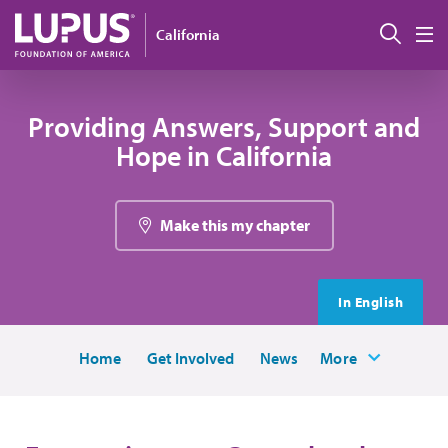
Pasar al contenido principal
Busc
California
M
Providing Answers, Support and
Hope in California
Make this my chapter
In English
Home
Get Involved
News
More