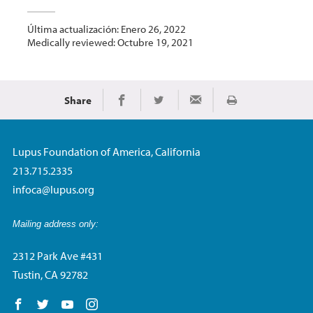
Última actualización: Enero 26, 2022
Medically reviewed: Octubre 19, 2021
Share
Imprimir
Share on Facebook
Share on Twitter
Share via Email
Lupus Foundation of America, California
213.715.2335
infoca@lupus.org
Mailing address only:
2312 Park Ave #431
Tustin, CA 92782
Follow us on Facebook
Follow us on Twitter
Follow us on YouTube
Follow us on Instagram