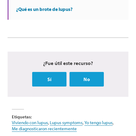
¿Qué es un brote de lupus?
¿Fue útil este recurso?
Sí
No
Etiquetas:
Viviendo con lupus
,
Lupus symptoms
,
Yo tengo lupus
,
Me diagnosticaron recientemente