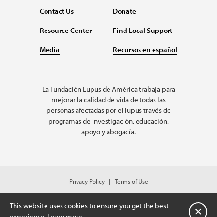
Contact Us
Donate
Resource Center
Find Local Support
Media
Recursos en español
La Fundación Lupus de América trabaja para
mejorar la calidad de vida de todas las
personas afectadas por el lupus través de
programas de investigación, educación,
apoyo y abogacía.
Privacy Policy
Terms of Use
© 2026 Lupus Foundation of America. All rights reserved.
Charitable organization with 501(c)(3) tax-exempt status. Federal ID #43-
This website uses cookies to ensure you get the best
1131436.
Cerrar
experience.
Learn more