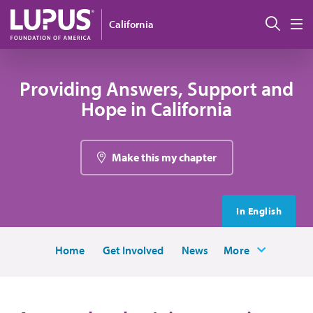
Pasar al contenido principal
Busc
California
M
Providing Answers, Support and
Hope in California
Make this my chapter
In English
Home
Get Involved
News
More