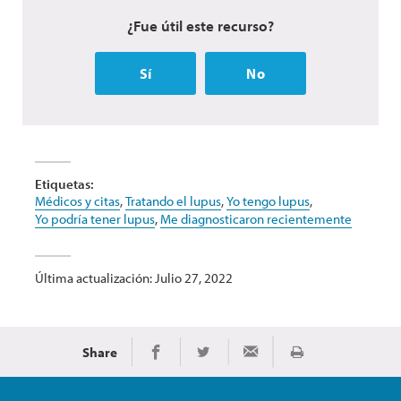
¿Fue útil este recurso?
Sí
No
Etiquetas:
Médicos y citas
,
Tratando el lupus
,
Yo tengo lupus
,
Yo podría tener lupus
,
Me diagnosticaron recientemente
Última actualización: Julio 27, 2022
Share
Imprimir
Share on Facebook
Share on Twitter
Share via Email