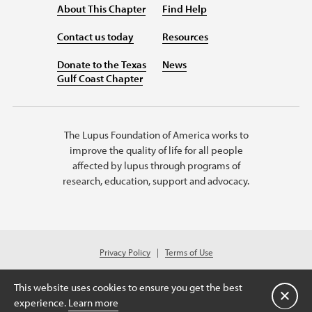
About This Chapter
Find Help
Contact us today
Resources
Donate to the Texas
News
Gulf Coast Chapter
The Lupus Foundation of America works to
improve the quality of life for all people
affected by lupus through programs of
research, education, support and advocacy.
Privacy Policy
Terms of Use
© 2026 Lupus Foundation of America. All rights reserved.
A charitable organization with 501(c)(3) tax-exempt status. Federal ID #
This website uses cookies to ensure you get the best
76-0112724
Cerrar
experience.
Learn more