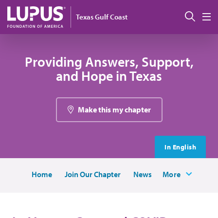
Pasar al contenido principal
Busc
Texas Gulf Coast
M
Providing Answers, Support,
and Hope in Texas
Make this my chapter
In English
Home
Join Our Chapter
News
More