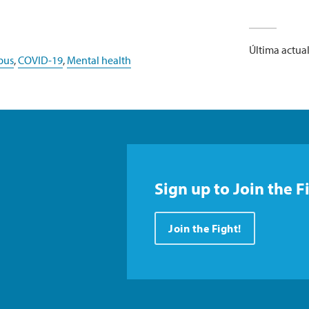
Última actual
pus
,
COVID-19
,
Mental health
Sign up to Join the F
Join the Fight!