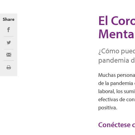
El Coro
Share
Menta
Share on Facebook
Share on Twitter
¿Cómo puedo 
Share via Email
pandemia de
Imprimir
Muchas personas
de la pandemia 
laboral, los sum
efectivas de con
positiva.
Conéctese c