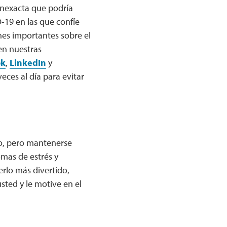
 inexacta que podría
-19 en las que confíe
ones importantes sobre el
en nuestras
ok
,
LinkedIn
y
eces al día para evitar
po, pero mantenerse
omas de estrés y
rlo más divertido,
sted y le motive en el