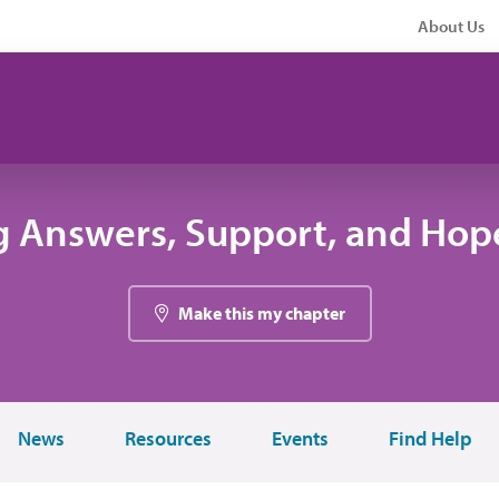
About Us
g Answers, Support, and Hope
Make this my chapter
News
Resources
Events
Find Help