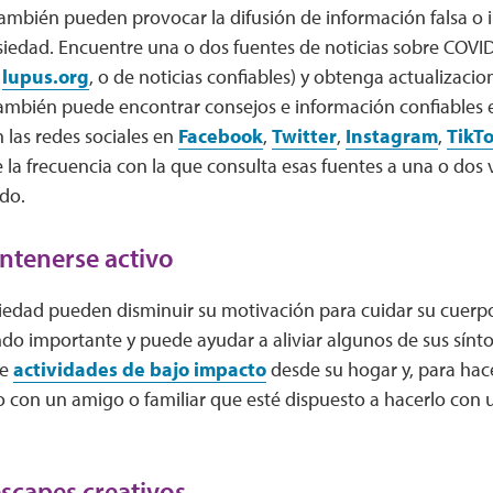
 también pueden provocar la difusión de información falsa o
iedad. Encuentre una o dos fuentes de noticias sobre COVID
,
lupus.org
, o de noticias confiables) y obtenga actualizaci
 También puede encontrar consejos e información confiables 
 las redes sociales en
Facebook
,
Twitter
,
Instagram
,
TikT
e la frecuencia con la que consulta esas fuentes a una o dos v
do.
ntenerse activo
nsiedad pueden disminuir su motivación para cuidar su cuer
ndo importante y puede ayudar a aliviar algunos de sus sínt
be
actividades de bajo impacto
desde su hogar y, para hace
 con un amigo o familiar que esté dispuesto a hacerlo con u
scapes creativos