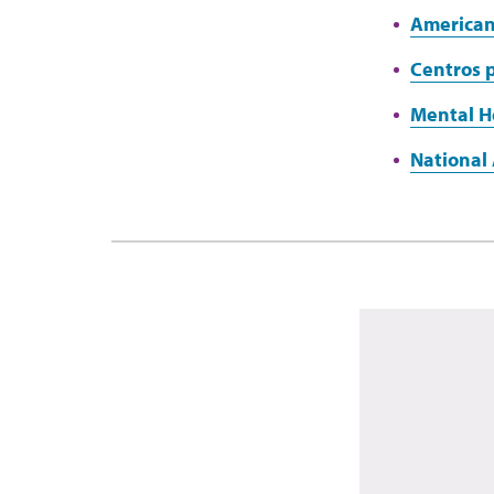
American 
Centros p
Mental H
National