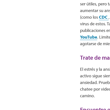
ser útiles, pero
aumentar su ans
(como los
CDC
virus de estos.
publicaciones en
YouTube
. Limit
agotarse de mie
Trate de ma
El estrés y la a
activo sigue sie
ansiedad. Prue
chatee por video
camino.
Encuentre e