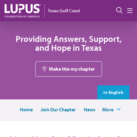
Pasar al contenido principal
Busc
Texas Gulf Coast
M
Providing Answers, Support,
and Hope in Texas
Make this my chapter
In English
Home
Join Our Chapter
News
More