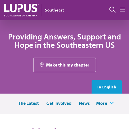
Pasar al contenido principal
Busc
Southeast
M
Providing Answers, Support and
Hope in the Southeastern US
Make this my chapter
In English
The Latest
Get Involved
News
More