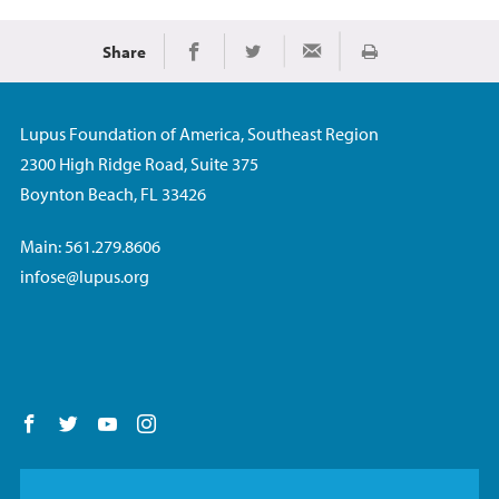
Share
Imprimir
Share on Facebook
Share on Twitter
Share via Email
Lupus Foundation of America, Southeast Region
2300 High Ridge Road, Suite 375
Boynton Beach, FL 33426
Main: 561.279.8606
infose@lupus.org
Follow us on Facebook
Follow us on Twitter
Follow us on YouTube
Follow us on Instagram