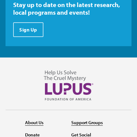
Stay up to date on the latest research,
local programs and events!
Sign Up
About Us
Support Groups
Donate
Get Social