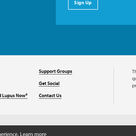
Sign Up
Support Groups
T
qu
Get Social
p
d Lupus Now®
Contact Us
perience.
Learn more