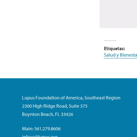
Etiquetas:
Salud y Bienesta
Lupus Foundation of America, Southeast Region
2300 High Ridge Road, Suite 375
Boynton Beach, FL 33426
Main: 561.279.8606
infose@lupus.org