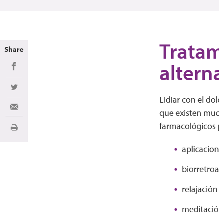
Tratam
Share
altern
Share on Facebook
Share on Twitter
Lidiar con el do
Share via Email
que existen muc
farmacológicos pa
Imprimir
aplicacion
biorretroa
relajación
meditació