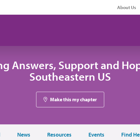
About Us
ng Answers, Support and Hop
Southeastern US
Make this my chapter
d
News
Resources
Events
Find He