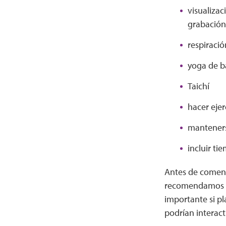
visualiza
grabación
respiraci
yoga de b
Taichí
hacer eje
manteners
incluir ti
Antes de comenz
recomendamos qu
importante si pl
podrían interac