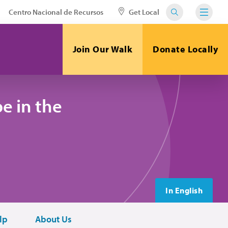
Centro Nacional de Recursos
Get Local
Join Our Walk
Donate Locally
e in the
In English
lp
About Us