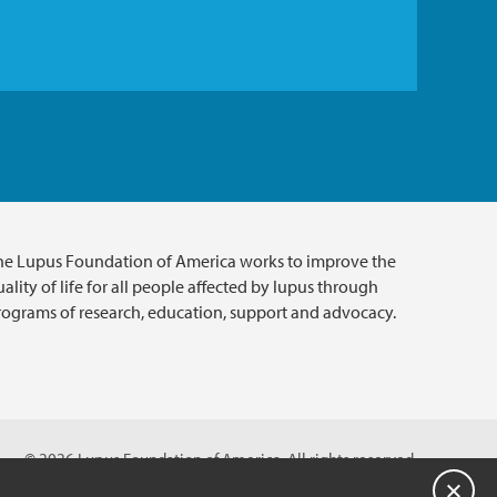
he Lupus Foundation of America works to improve the
ality of life for all people affected by lupus through
rograms of research, education, support and advocacy.
© 2026 Lupus Foundation of America. All rights reserved.
A charitable organization with 501(c)(3) tax-exempt status.