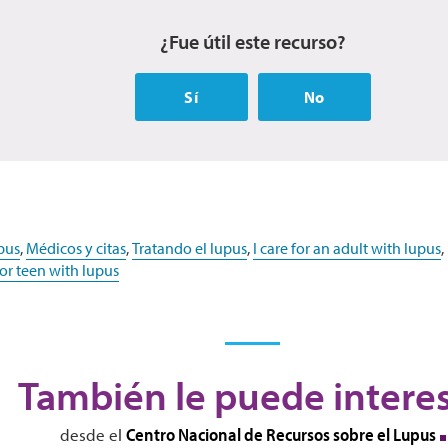
¿Fue útil este recurso?
Sí
No
pus
,
Médicos y citas
,
Tratando el lupus
,
I care for an adult with lupus
,
d or teen with lupus
También le puede intere
Centro Nacional de Recursos sobre el Lupus
desde el