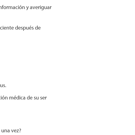
información y averiguar
aciente después de
pus.
ión médica de su ser
 una vez?