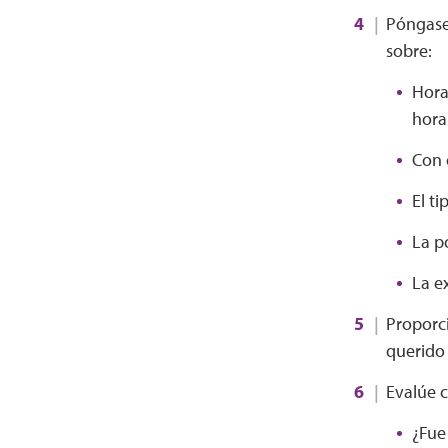
Póngase 
sobre:
Hora
hora
Con 
El t
La po
La e
Proporci
querido 
Evalúe c
¿Fue