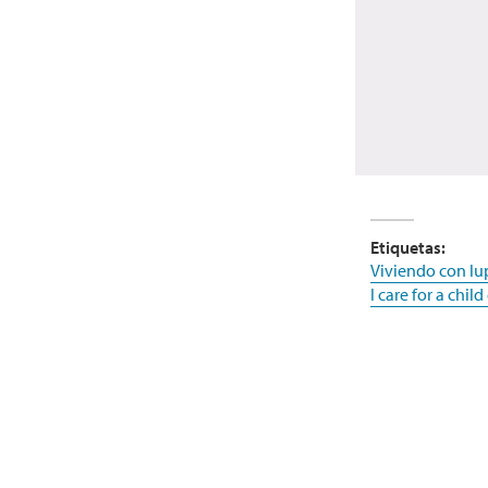
Etiquetas:
Viviendo con lu
I care for a chil