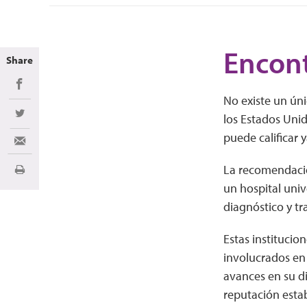
Encon
Share
Share on Facebook
No existe un úni
los Estados Uni
Share on Twitter
puede calificar 
Share via Email
La recomendació
Imprimir
un hospital univ
diagnóstico y tr
Estas institucio
involucrados en 
avances en su di
reputación estab