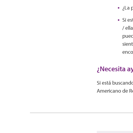
¿La 
Si e
/ el
pued
sien
enco
¿Necesita a
Si está buscan
Americano de R