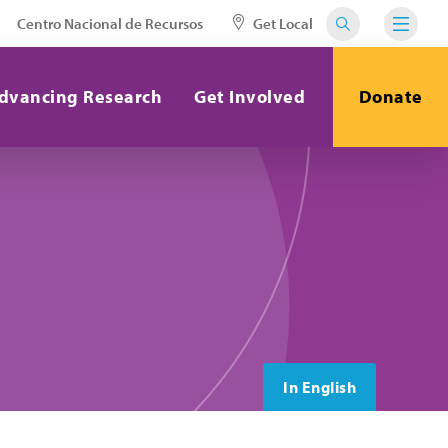
Centro Nacional de Recursos
Get Local
dvancing Research
Get Involved
Donate
In English