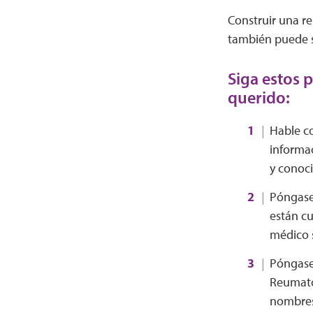
Construir una r
también puede s
Siga estos 
querido:
Hable co
informac
y conoci
Póngase
están cu
médico 
Póngase
Reumatol
nombres 