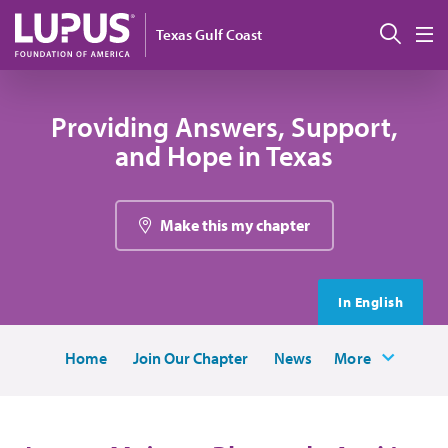
Pasar al contenido principal
Busc
Texas Gulf Coast
M
Providing Answers, Support,
and Hope in Texas
Make this my chapter
In English
Home
Join Our Chapter
News
More