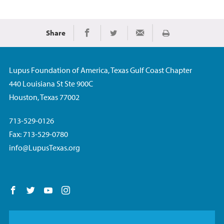
Share
Imprimir
Share on Facebook
Share on Twitter
Share via Email
Lupus Foundation of America, Texas Gulf Coast Chapter
440 Louisiana St Ste 900C
Houston, Texas 77002
713-529-0126
Fax: 713-529-0780
info@LupusTexas.org
Follow us on Facebook
Follow us on Twitter
Follow us on YouTube
Follow us on Instagram