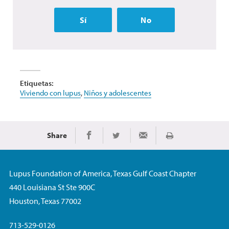
Sí
No
Etiquetas:
Viviendo con lupus
,
Niños y adolescentes
Share
Imprimir
Share on Facebook
Share on Twitter
Share via Email
Lupus Foundation of America, Texas Gulf Coast Chapter
440 Louisiana St Ste 900C
Houston, Texas 77002
713-529-0126