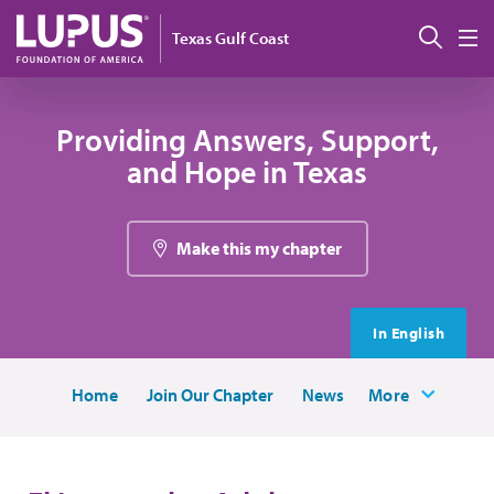
Pasar al contenido principal
Busc
Texas Gulf Coast
M
Providing Answers, Support,
and Hope in Texas
Make this my chapter
In English
Home
Join Our Chapter
News
More