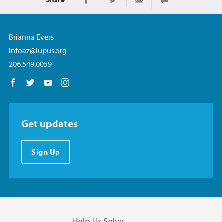
Imprimir
Share on Facebook
Share on Twitter
Share via Email
Brianna Evers
infoaz@lupus.org
206.549.0059
Follow us on Facebook
Follow us on Twitter
Follow us on YouTube
Follow us on Instagram
Get updates
Sign Up