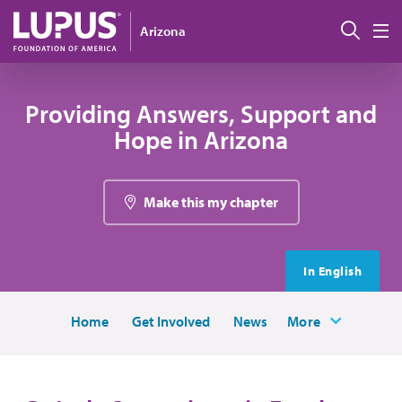
Pasar al contenido principal
Busc
Arizona
M
Providing Answers, Support and
Hope in Arizona
Make this my chapter
In English
Home
Get Involved
News
More