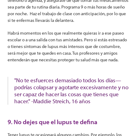
teléfono o agenda, y asegúrate de que tomar tus medicamentos
sea parte de tu rutina diaria. Programa 9 o más horas de sueño
por noche. Haz el trabajo de clase con anticipación, por lo que
si te enfermas llevarás la delantera.
Habrá momentos en los que realmente quieras ir a ese paseo
escolar o a una salida con tus amistades. Pero si estás estresado
o tienes síntomas de lupus más intensos que de costumbre,
será mejor que te quedes en casa. Tus profesores y amigos
entenderán que necesitas proteger tu salud más que nada.
"No te esfuerces demasiado todos los días—
podrías colapsar y agotarte excesivamente y no
ser capaz de hacer las cosas que tienes que
hacer." -Maddie Streich, 16 años
9. No dejes que el lupus te defina
Tener lupus te ocasionará algunos cambios. Por ejemplo, los