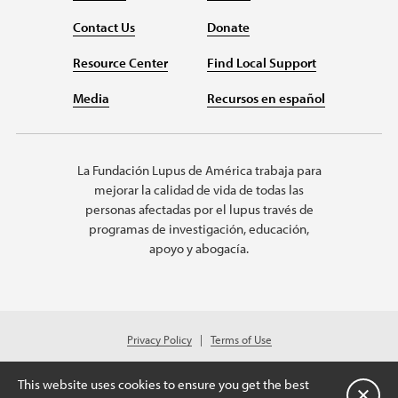
Contact Us
Donate
Resource Center
Find Local Support
Media
Recursos en español
La Fundación Lupus de América trabaja para
mejorar la calidad de vida de todas las
personas afectadas por el lupus través de
programas de investigación, educación,
apoyo y abogacía.
Privacy Policy
Terms of Use
© 2026 Lupus Foundation of America. All rights reserved.
Charitable organization with 501(c)(3) tax-exempt status. Federal ID #43-
This website uses cookies to ensure you get the best
1131436.