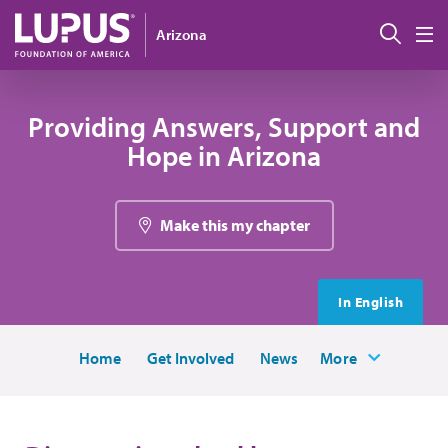
Pasar al contenido principal
Busc
Arizona
M
Providing Answers, Support and
Hope in Arizona
Make this my chapter
In English
Home
Get Involved
News
More