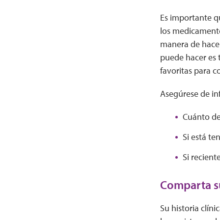
Es importante q
los medicamentos
manera de hacer
puede hacer es 
favoritas para c
Asegúrese de in
Cuánto de
Si está t
Si recien
Comparta su
Su historia clín