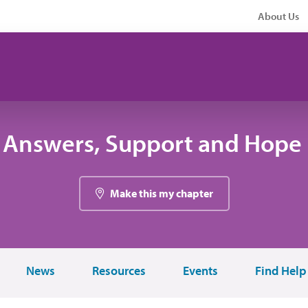
About Us
 Answers, Support and Hope 
Make this my chapter
News
Resources
Events
Find Help