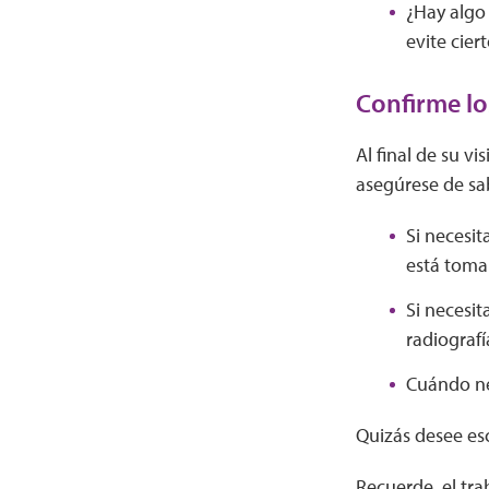
¿Hay algo
evite cier
Confirme lo
Al final de su vi
asegúrese de sa
Si necesi
está tom
Si necesit
radiografí
Cuándo ne
Quizás desee esc
Recuerde, el tra