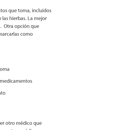
tos que toma, incluidos
 las hierbas. La mejor
a. Otra opción que
 marcarlas como
 toma
us medicamentos
nto
uier otro médico que