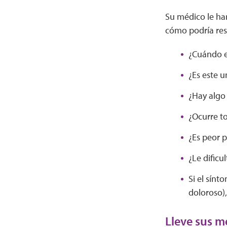
Su médico le ha
cómo podría res
¿Cuándo e
¿Es este 
¿Hay algo
¿Ocurre t
¿Es peor p
¿Le dificu
Si el sínt
doloroso),
Lleve sus 