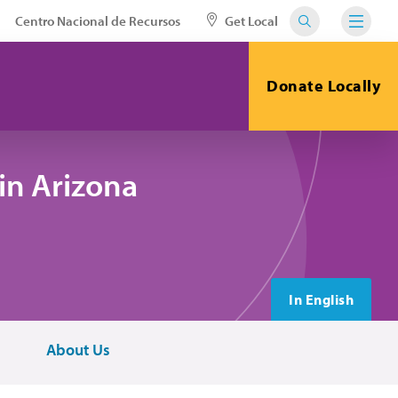
Centro Nacional de Recursos
Get Local
Donate Locally
in Arizona
In English
About Us