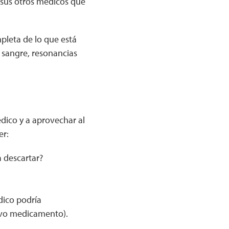
 sus otros médicos que
pleta de lo que está
e sangre, resonancias
dico y a aprovechar al
er:
 descartar?
dico podría
evo medicamento).