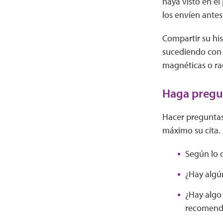
haya visto en e
los envíen antes
Compartir su his
sucediendo con s
magnéticas o ra
Haga pregu
Hacer preguntas
máximo su cita.
Según lo 
¿Hay algú
¿Hay algo
recomenda