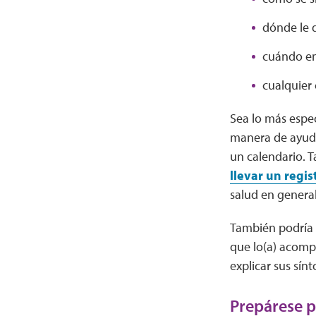
dónde le 
cuándo e
cualquier 
Sea lo más espec
manera de ayudar
un calendario.
llevar un regis
salud en general
También podría p
que lo(a) acomp
explicar sus sín
Prepárese p