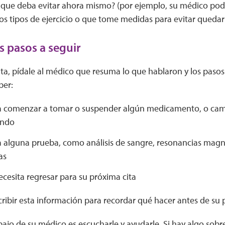
 que deba evitar ahora mismo? (por ejemplo, su médico po
tos tipos de ejercicio o que tome medidas para evitar qued
s pasos a seguir
sita, pídale al médico que resuma lo que hablaron y los pasos 
ber:
ta comenzar a tomar o suspender algún medicamento, o cam
ando
a alguna prueba, como análisis de sangre, resonancias magné
as
cesita regresar para su próxima cita
ribir esta información para recordar qué hacer antes de su 
bajo de su médico es escucharle y ayudarle. Si hay algo sobr