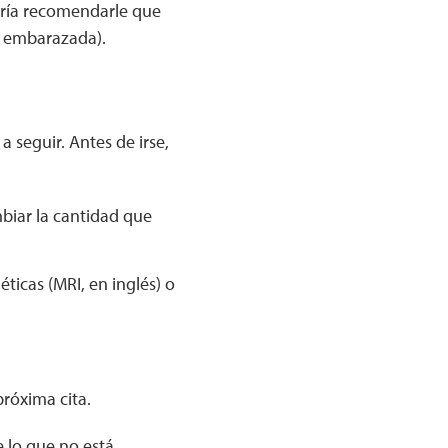
dría recomendarle que
ar embarazada).
a seguir. Antes de irse,
biar la cantidad que
ticas (MRI, en inglés) o
próxima cita.
e lo que no está