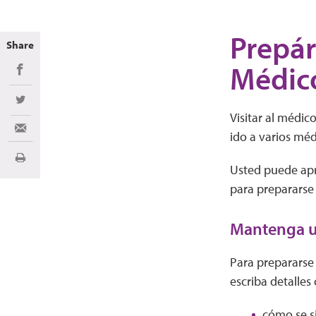
Prepár
Share
Médic
Share on Facebook
Share on Twitter
Visitar al médic
Share via Email
ido a varios méd
Imprimir
Usted puede apr
para prepararse
Mantenga un
Para prepararse 
escriba detalles
cómo se s