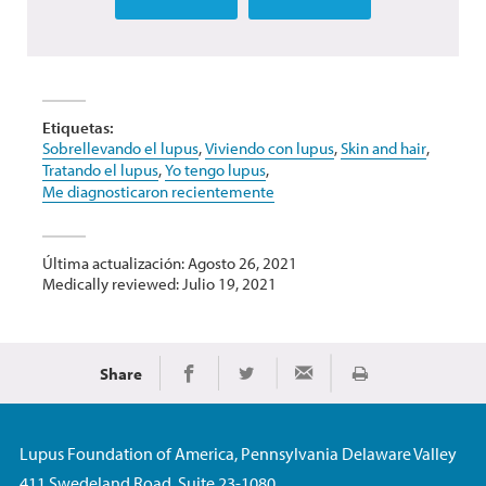
Etiquetas:
Sobrellevando el lupus
,
Viviendo con lupus
,
Skin and hair
,
Tratando el lupus
,
Yo tengo lupus
,
Me diagnosticaron recientemente
Última actualización: Agosto 26, 2021
Medically reviewed: Julio 19, 2021
Share
Imprimir
Share on Facebook
Share on Twitter
Share via Email
Lupus Foundation of America, Pennsylvania Delaware Valley
411 Swedeland Road, Suite 23-1080