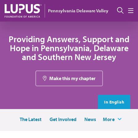
Pasar al contenido principal
Busc
Pennsylvania Delaware Valley
M
Providing Answers, Support and
Hope in Pennsylvania, Delaware
and Southern New Jersey
Make this my chapter
In English
The Latest
Get Involved
News
More