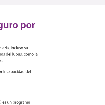
guro por
iaria, incluso su
mas del lupus, como la
le.
or Incapacidad del
és) es un programa