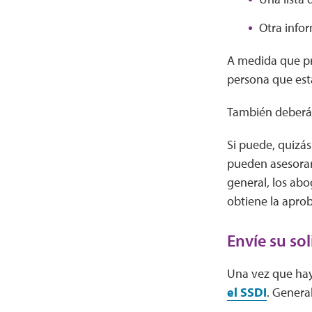
Otra infor
A medida que pre
persona que está
También deberá p
Si puede, quizá
pueden asesorarl
general, los abo
obtiene la aprob
Envíe su sol
Una vez que hay
el SSDI
. Genera