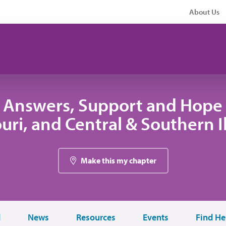
About Us
 Answers, Support and Hope 
uri, and Central & Southern Il
Make this my chapter
d
News
Resources
Events
Find He