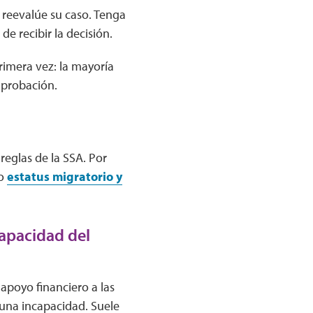
 reevalúe su caso. Tenga
e recibir la decisión.
rimera vez: la mayoría
aprobación.
reglas de la SSA. Por
o
estatus migratorio y
apacidad del
 apoyo financiero a las
una incapacidad. Suele