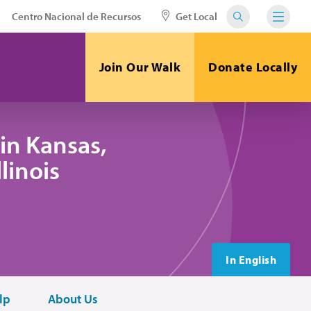
Centro Nacional de Recursos
Get Local
Join Our Walk
Donate Locally
in Kansas,
linois
In English
lp
About Us