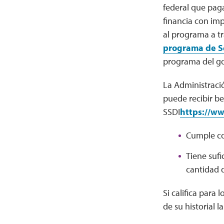
federal que pag
financia con imp
al programa a tr
programa de S
programa del go
La Administració
puede recibir be
SSDI
https://www
Cumple con
Tiene sufi
cantidad d
Si califica para
de su historial l