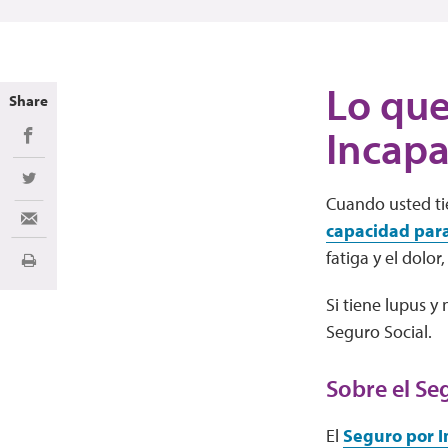
Lo que
Share
Incapa
Share on Facebook
Share on Twitter
Cuando usted tie
Share via Email
capacidad para
fatiga y el dolo
Imprimir
Si tiene lupus y
Seguro Social.
Sobre el Se
El
Seguro por I