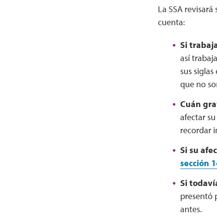
La SSA revisará 
cuenta:
Si trabaj
así trabaj
sus siglas
que no so
Cuán grav
afectar su
recordar 
Si su afe
sección 1
Si todaví
presentó p
antes.