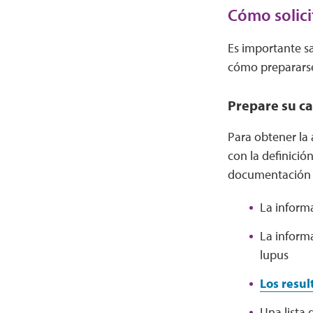
Cómo solici
Es importante sa
cómo prepararse
Prepare su c
Para obtener la
con la definició
documentación 
La inform
La informa
lupus
Los resul
Una lista