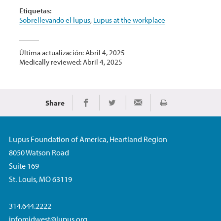
Etiquetas:
Sobrellevando el lupus
,
Lupus at the workplace
Última actualización: Abril 4, 2025
Medically reviewed: Abril 4, 2025
Share
Imprimir
Share on Facebook
Share on Twitter
Share via Email
Lupus Foundation of America, Heartland Region
8050 Watson Road
Suite 169
St. Louis, MO 63119
314.644.2222
infomidwest@lupus.org