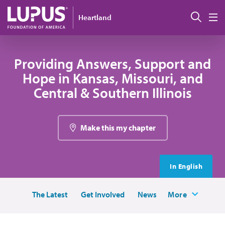
Pasar al contenido principal
Busc
Heartland
M
Providing Answers, Support and
Hope in Kansas, Missouri, and
Central & Southern Illinois
Make this my chapter
In English
The Latest
Get Involved
News
More