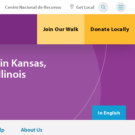
Centro Nacional de Recursos
Get Local
Join Our Walk
Donate Locally
in Kansas,
linois
In English
lp
About Us