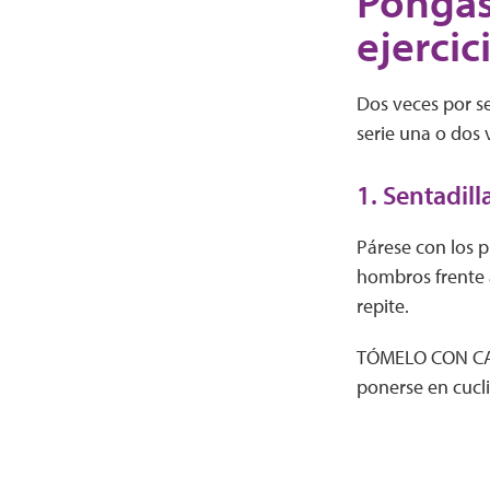
Póngas
ejerci
Dos veces por se
serie una o dos 
1. Sentadill
Párese con los pi
hombros frente a
repite.
TÓMELO CON CALM
ponerse en cuclil