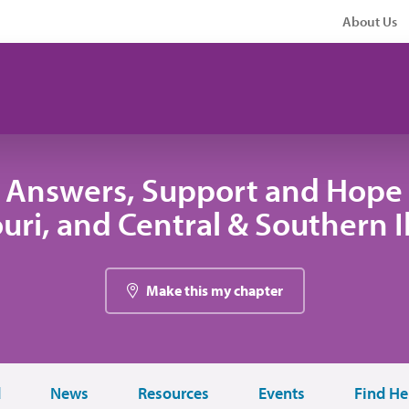
About Us
 Answers, Support and Hope 
uri, and Central & Southern Il
Make this my chapter
d
News
Resources
Events
Find He