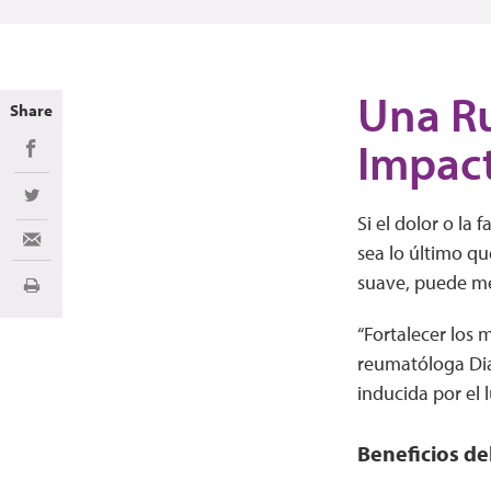
Una Ru
Share
Impact
Share on Facebook
Share on Twitter
Si el dolor o la 
Share via Email
sea lo último qu
suave, puede me
Imprimir
“Fortalecer los 
reumatóloga Dian
inducida por el 
Beneficios de