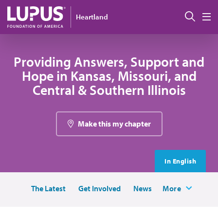
Pasar al contenido principal
Busc
Heartland
M
Providing Answers, Support and
Hope in Kansas, Missouri, and
Central & Southern Illinois
Make this my chapter
In English
The Latest
Get Involved
News
More