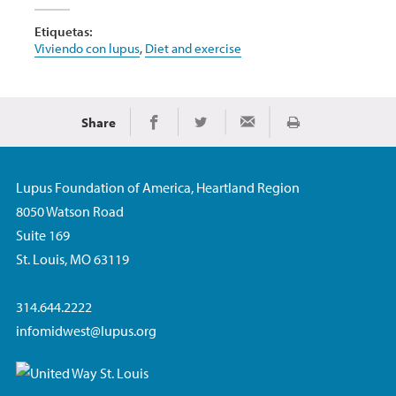
Etiquetas:
Viviendo con lupus
,
Diet and exercise
Share
Imprimir
Share on Facebook
Share on Twitter
Share via Email
Lupus Foundation of America, Heartland Region
8050 Watson Road
Suite 169
St. Louis, MO 63119
314.644.2222
infomidwest@lupus.org