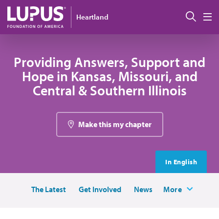
Pasar al contenido principal
Busc
Heartland
M
Providing Answers, Support and
Hope in Kansas, Missouri, and
Central & Southern Illinois
Make this my chapter
In English
The Latest
Get Involved
News
More