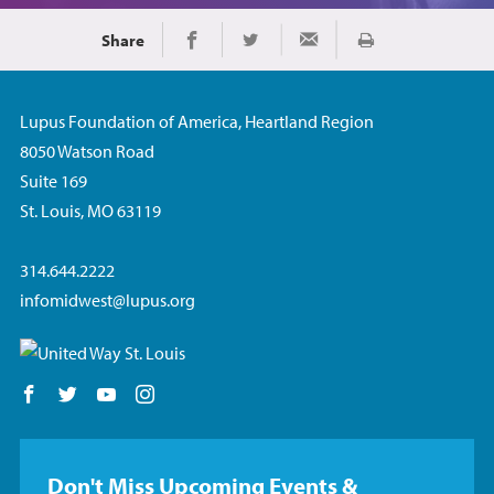
Share
Imprimir
Share on Facebook
Share on Twitter
Share via Email
Lupus Foundation of America, Heartland Region
8050 Watson Road
Suite 169
St. Louis, MO 63119
314.644.2222
infomidwest@lupus.org
Follow us on Facebook
Follow us on Twitter
Follow us on YouTube
Follow us on Instagram
Don't Miss Upcoming Events &