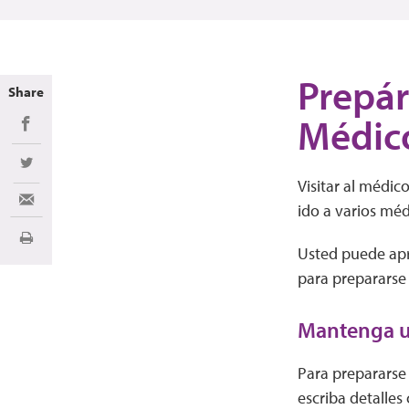
Prepár
Share
Médic
Share on Facebook
Share on Twitter
Visitar al médic
Share via Email
ido a varios méd
Imprimir
Usted puede apr
para prepararse
Mantenga un
Para prepararse 
escriba detalles