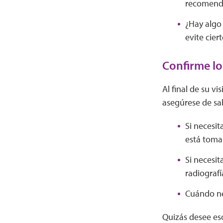
recomenda
¿Hay algo
evite cier
Confirme lo
Al final de su vi
asegúrese de sa
Si necesi
está tom
Si necesit
radiografí
Cuándo ne
Quizás desee esc