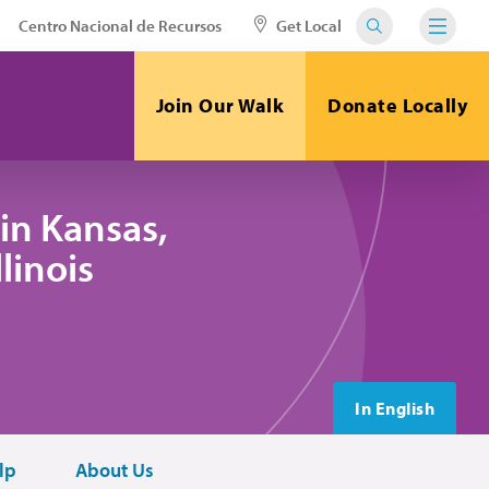
Centro Nacional de Recursos
Get Local
Join Our Walk
Donate Locally
in Kansas,
linois
In English
lp
About Us