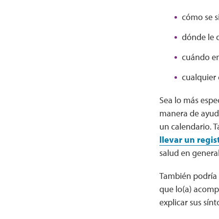
cómo se s
dónde le 
cuándo e
cualquier 
Sea lo más espec
manera de ayudar
un calendario.
llevar un regis
salud en general
También podría p
que lo(a) acomp
explicar sus sín