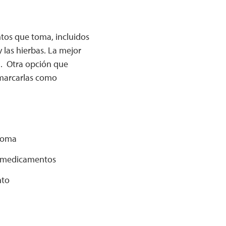
tos que toma, incluidos
 las hierbas. La mejor
a. Otra opción que
 marcarlas como
 toma
us medicamentos
nto