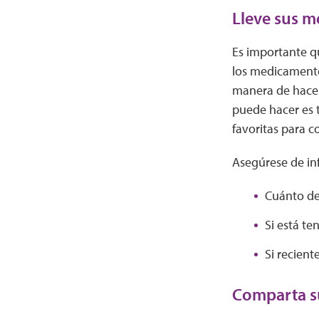
Lleve sus 
Es importante q
los medicamentos
manera de hacer
puede hacer es 
favoritas para c
Asegúrese de in
Cuánto de
Si está t
Si recien
Comparta su