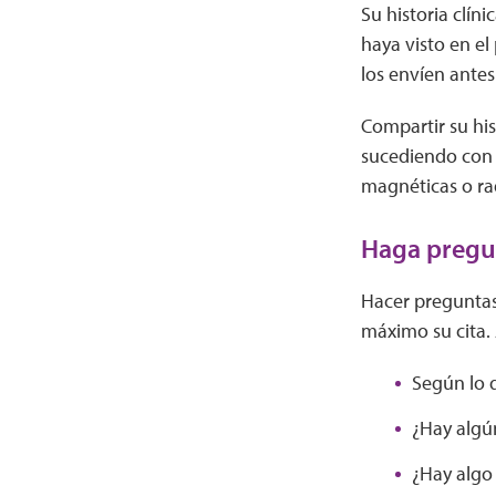
Su historia clín
haya visto en e
los envíen antes
Compartir su his
sucediendo con s
magnéticas o ra
Haga pregu
Hacer preguntas
máximo su cita.
Según lo 
¿Hay algú
¿Hay algo