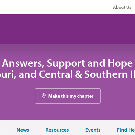
About Us
 Answers, Support and Hope 
uri, and Central & Southern Il
Make this my chapter
d
News
Resources
Events
Find He