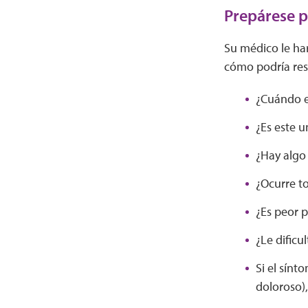
Prepárese p
Su médico le ha
cómo podría res
¿Cuándo e
¿Es este 
¿Hay algo
¿Ocurre t
¿Es peor p
¿Le dificu
Si el sínt
doloroso),