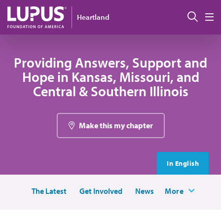
Pasar al contenido principal
Busc
Heartland
M
Providing Answers, Support and
Hope in Kansas, Missouri, and
Central & Southern Illinois
Make this my chapter
In English
The Latest
Get Involved
News
More