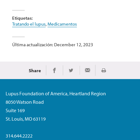
Etiquetas:
Tratando el lupus
,
Medicamentos
Última actualización: December 12, 2023
Share
Imprimir
Share on Facebook
Share on Twitter
Share via Email
Lupus Foundation of America, Heartland Region
8050 Watson Road
Suite 169
St. Louis, MO 63119
314.644.2222