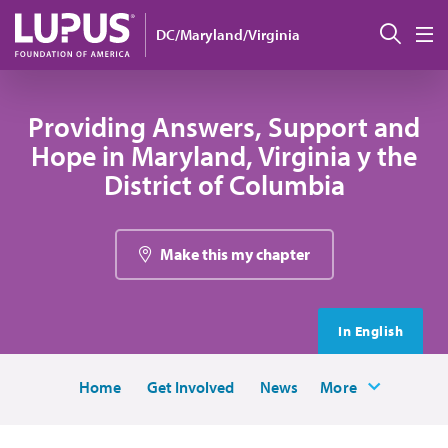
Pasar al contenido principal
Busc
DC/Maryland/Virginia
M
Providing Answers, Support and
Hope in Maryland, Virginia y the
District of Columbia
Make this my chapter
In English
Home
Get Involved
News
More