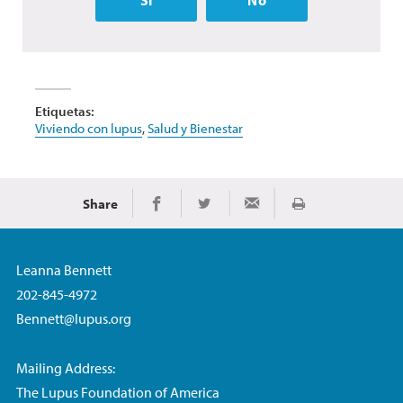
Sí
No
Etiquetas:
Viviendo con lupus
,
Salud y Bienestar
Share
Imprimir
Share on Facebook
Share on Twitter
Share via Email
Leanna Bennett
202-845-4972
Bennett@lupus.org
Mailing Address:
The Lupus Foundation of America