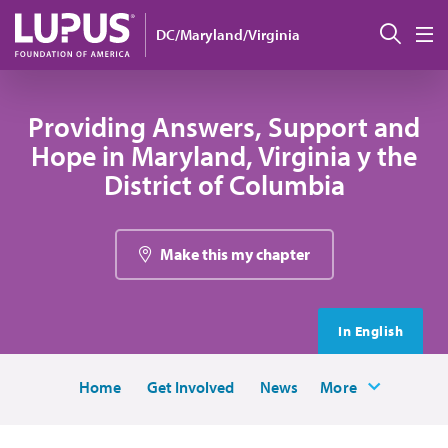
Pasar al contenido principal
Busc
DC/Maryland/Virginia
M
Providing Answers, Support and
Hope in Maryland, Virginia y the
District of Columbia
Make this my chapter
In English
Home
Get Involved
News
More