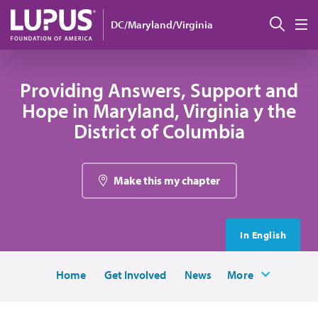
Pasar al contenido principal
Busc
DC/Maryland/Virginia
M
Providing Answers, Support and
Hope in Maryland, Virginia y the
District of Columbia
Make this my chapter
In English
Home
Get Involved
News
More