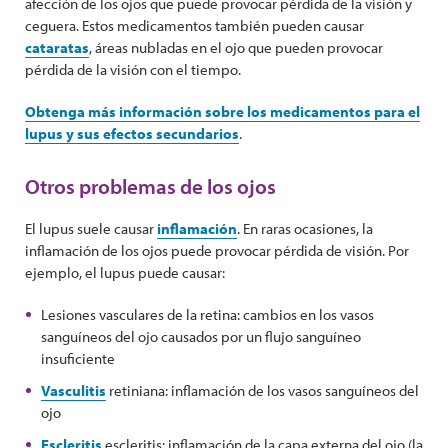
afección de los ojos que puede provocar pérdida de la visión y
ceguera. Estos medicamentos también pueden causar
cataratas
, áreas nubladas en el ojo que pueden provocar
pérdida de la visión con el tiempo.
Obtenga más información sobre los medicamentos para el
lupus y sus efectos secundarios
.
Otros problemas de los ojos
El lupus suele causar
inflamación
. En raras ocasiones, la
inflamación de los ojos puede provocar pérdida de visión. Por
ejemplo, el lupus puede causar:
Lesiones vasculares de la retina: cambios en los vasos
sanguíneos del ojo causados ​​por un flujo sanguíneo
insuficiente
Vasculitis
retiniana: inflamación de los vasos sanguíneos del
ojo
Escleritis
escleritis: inflamación de la capa externa del ojo (la