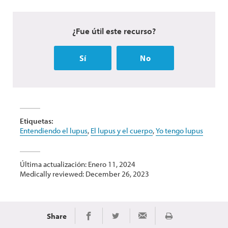
¿Fue útil este recurso?
Sí
No
Etiquetas:
Entendiendo el lupus
,
El lupus y el cuerpo
,
Yo tengo lupus
Última actualización: Enero 11, 2024
Medically reviewed: December 26, 2023
Share
Imprimir
Share on Facebook
Share on Twitter
Share via Email