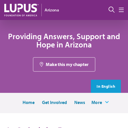
Pasar al contenido principal
Busc
Arizona
M
Providing Answers, Support and
Hope in Arizona
Make this my chapter
In English
Home
Get Involved
News
More