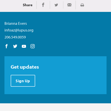
Share
Imprimir
Share on Facebook
Share on Twitter
Share via Email
Brianna Evers
infoaz@lupus.org
206.549.0059
Follow us on Facebook
Follow us on Twitter
Follow us on YouTube
Follow us on Instagram
Get updates
Sign Up