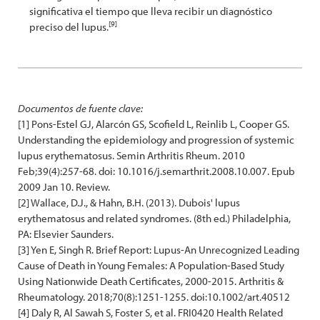
significativa el tiempo que lleva recibir un diagnóstico
[9]
preciso del lupus.
Documentos de fuente clave:
[1] Pons-Estel GJ, Alarcón GS, Scofield L, Reinlib L, Cooper GS.
Understanding the epidemiology and progression of systemic
lupus erythematosus. Semin Arthritis Rheum. 2010
Feb;39(4):257-68. doi: 10.1016/j.semarthrit.2008.10.007. Epub
2009 Jan 10. Review.
[2] Wallace, D.J., & Hahn, B.H. (2013). Dubois' lupus
erythematosus and related syndromes. (8th ed.) Philadelphia,
PA: Elsevier Saunders.
[3] Yen E, Singh R. Brief Report: Lupus-An Unrecognized Leading
Cause of Death in Young Females: A Population-Based Study
Using Nationwide Death Certificates, 2000-2015. Arthritis &
Rheumatology. 2018;70(8):1251-1255. doi:10.1002/art.40512
[4] Daly R, Al Sawah S, Foster S, et al. FRI0420 Health Related