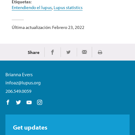
Etiquetas:
Entendiendo el lupus
,
Lupus statistics
Última actualización: Febrero 23, 2022
Share
Imprimir
Share on Facebook
Share on Twitter
Share via Email
Brianna Evers
infoaz@lupus.org
206.549.0059
Follow us on Facebook
Follow us on Twitter
Follow us on YouTube
Follow us on Instagram
Get updates