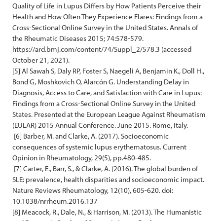
Quality of Life in Lupus Differs by How Patients Perceive their
Health and How Often They Experience Flares: Findings from a
Cross-Sectional Online Survey in the United States. Annals of
the Rheumatic Diseases 2015; 74:578-579.
https://ard.bmj.com/content/74/Suppl_2/578.3 (accessed
October 21, 2021).
[5] Al Sawah S, Daly RP, Foster S, Naegeli A, Benjamin K., Doll H.,
Bond G, Moshkovich O, Alarcón G. Understanding Delay in
Diagnosis, Access to Care, and Satisfaction with Care in Lupus:
Findings from a Cross-Sectional Online Survey in the United
States. Presented at the European League Against Rheumatism
(EULAR) 2015 Annual Conference. June 2015. Rome, Italy.
[6] Barber, M. and Clarke, A. (2017). Socioeconomic
consequences of systemic lupus erythematosus. Current
Opinion in Rheumatology, 29(5), pp.480-485.
[7] Carter, E., Barr, S., & Clarke, A. (2016). The global burden of
SLE: prevalence, health disparities and socioeconomic impact.
Nature Reviews Rheumatology, 12(10), 605-620. doi:
10.1038/nrrheum.2016.137
[8] Meacock, R., Dale, N., & Harrison, M. (2013). The Humanistic