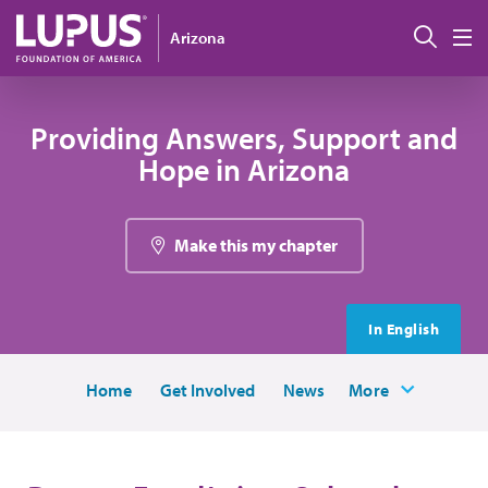
Pasar al contenido principal
Busc
Arizona
M
Providing Answers, Support and
Hope in Arizona
Make this my chapter
In English
Home
Get Involved
News
More