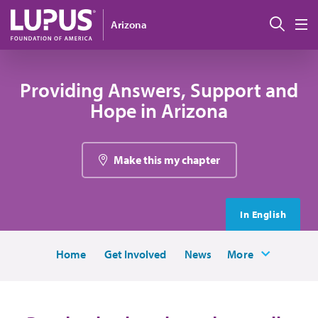
Pasar al contenido principal
Busc
Arizona
M
Providing Answers, Support and
Hope in Arizona
Make this my chapter
In English
Home
Get Involved
News
More