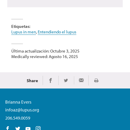
Etiquetas:
Lupus in men
,
Entendiendo el lupus
Última actualización: Octubre 3, 2025
Medically reviewed: Agosto 16, 2025
Share
Imprimir
Share on Facebook
Share on Twitter
Share via Email
Brianna Evers
infoaz@lupus.org
206.549.0059
Follow us on Facebook
Follow us on Twitter
Follow us on YouTube
Follow us on Instagram