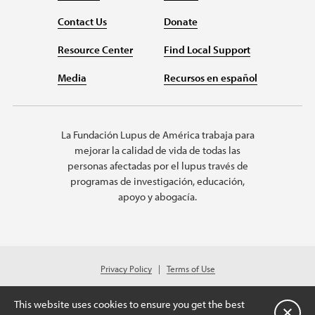
Contact Us
Donate
Resource Center
Find Local Support
Media
Recursos en español
La Fundación Lupus de América trabaja para
mejorar la calidad de vida de todas las
personas afectadas por el lupus través de
programas de investigación, educación,
apoyo y abogacía.
Privacy Policy
Terms of Use
© 2026 Lupus Foundation of America. All rights reserved.
Charitable organization with 501(c)(3) tax-exempt status. Federal ID #43-
This website uses cookies to ensure you get the best
1131436.