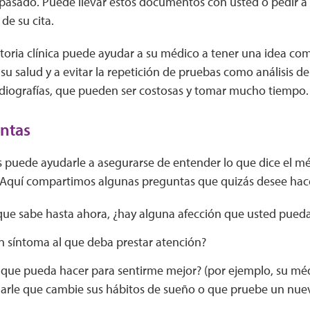
l pasado. Puede llevar estos documentos con usted o pedir a
 de su cita.
toria clínica puede ayudar a su médico a tener una idea com
u salud y a evitar la repetición de pruebas como análisis d
diografías, que pueden ser costosas y tomar mucho tiempo.
ntas
 puede ayudarle a asegurarse de entender lo que dice el mé
 Aquí compartimos algunas preguntas que quizás desee hac
que sabe hasta ahora, ¿hay alguna afección que usted pueda
n síntoma al que deba prestar atención?
 que pueda hacer para sentirme mejor? (por ejemplo, su mé
rle que cambie sus hábitos de sueño o que pruebe un nu