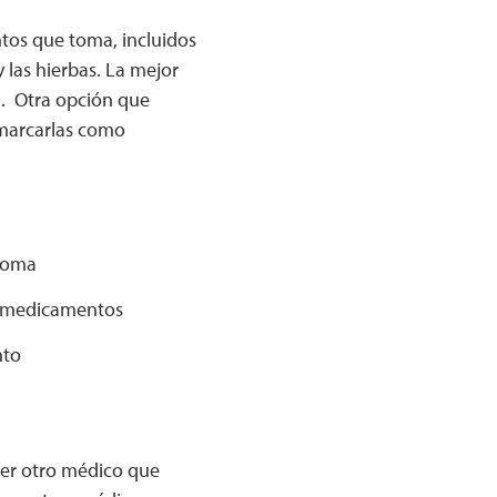
tos que toma, incluidos
 las hierbas. La mejor
a. Otra opción que
 marcarlas como
 toma
us medicamentos
nto
uier otro médico que