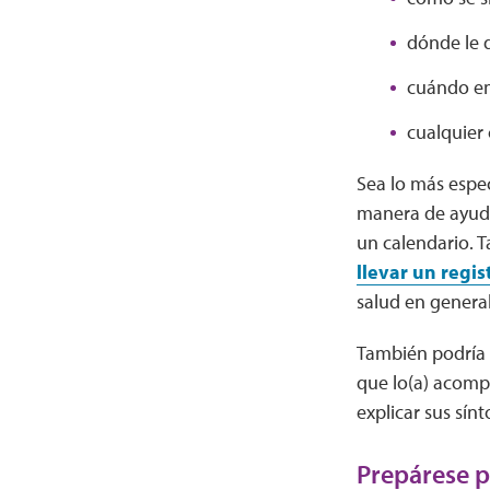
dónde le 
cuándo e
cualquier 
Sea lo más espec
manera de ayudar
un calendario.
llevar un regis
salud en general
También podría p
que lo(a) acomp
explicar sus sín
Prepárese p