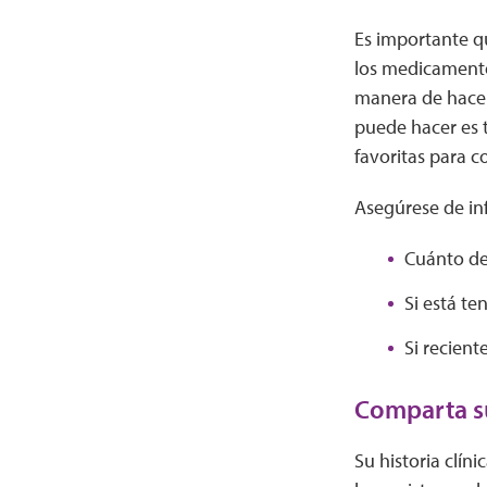
Es importante q
los medicamentos
manera de hacer
puede hacer es 
favoritas para c
Asegúrese de in
Cuánto de
Si está t
Si recien
Comparta su
Su historia clín