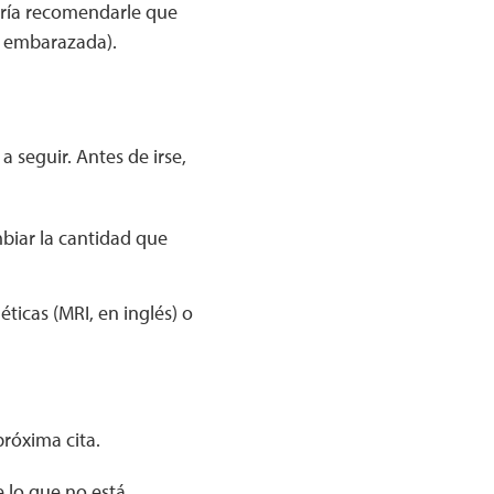
dría recomendarle que
ar embarazada).
a seguir. Antes de irse,
biar la cantidad que
ticas (MRI, en inglés) o
próxima cita.
e lo que no está