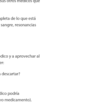
 sus otros médicos que
pleta de lo que está
e sangre, resonancias
dico y a aprovechar al
er:
 descartar?
dico podría
evo medicamento).