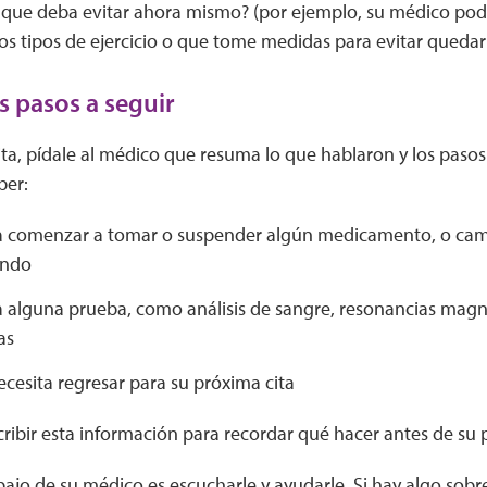
 que deba evitar ahora mismo? (por ejemplo, su médico po
tos tipos de ejercicio o que tome medidas para evitar qued
s pasos a seguir
sita, pídale al médico que resuma lo que hablaron y los pasos 
ber:
ta comenzar a tomar o suspender algún medicamento, o cam
ando
a alguna prueba, como análisis de sangre, resonancias magné
as
cesita regresar para su próxima cita
ribir esta información para recordar qué hacer antes de su 
bajo de su médico es escucharle y ayudarle. Si hay algo sobr