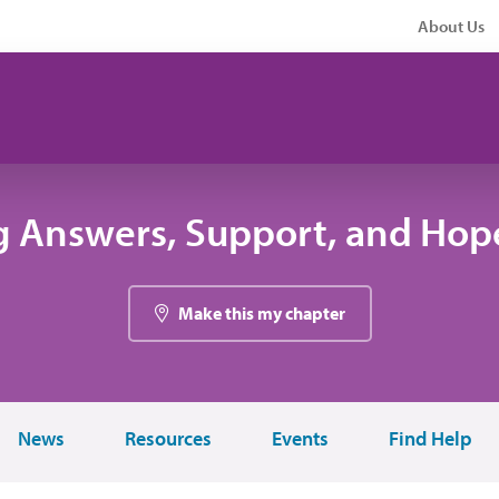
About Us
g Answers, Support, and Hope
Make this my chapter
News
Resources
Events
Find Help