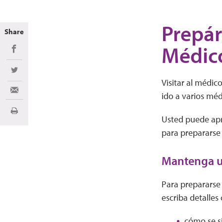
Prepár
Share
Médic
Share on Facebook
Share on Twitter
Visitar al médic
Share via Email
ido a varios méd
Imprimir
Usted puede apr
para prepararse
Mantenga un
Para prepararse 
escriba detalles
cómo se s