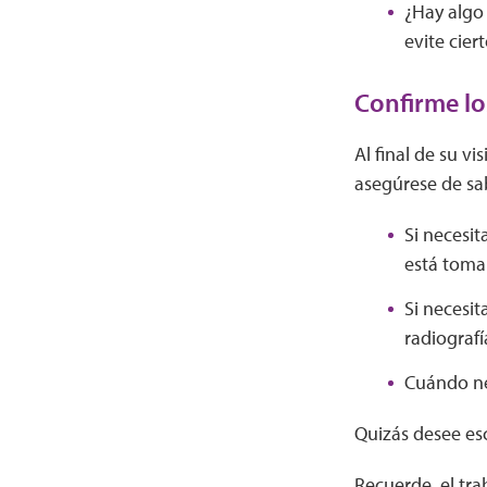
¿Hay algo
evite cier
Confirme lo
Al final de su vi
asegúrese de sa
Si necesi
está tom
Si necesit
radiografí
Cuándo ne
Quizás desee esc
Recuerde, el tra