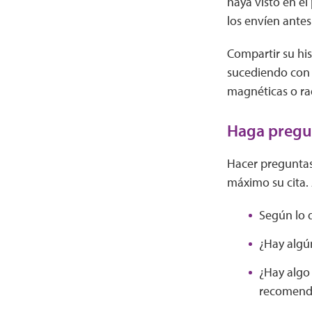
haya visto en e
los envíen antes
Compartir su his
sucediendo con s
magnéticas o ra
Haga pregu
Hacer preguntas
máximo su cita.
Según lo 
¿Hay algú
¿Hay algo
recomenda