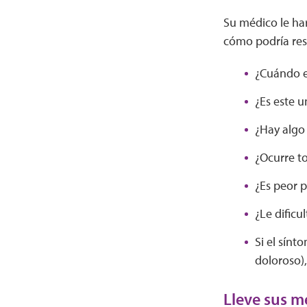
Su médico le ha
cómo podría res
¿Cuándo e
¿Es este 
¿Hay algo
¿Ocurre t
¿Es peor p
¿Le dificu
Si el sínt
doloroso),
Lleve sus 