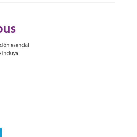
pus
ción esencial
 incluya: