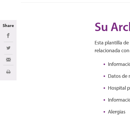
Su Arc
Share
Share on Facebook
Esta plantilla d
relacionada con 
Share on Twitter
Share via Email
Informaci
Imprimir
Datos de 
Hospital p
Informaci
Alergias