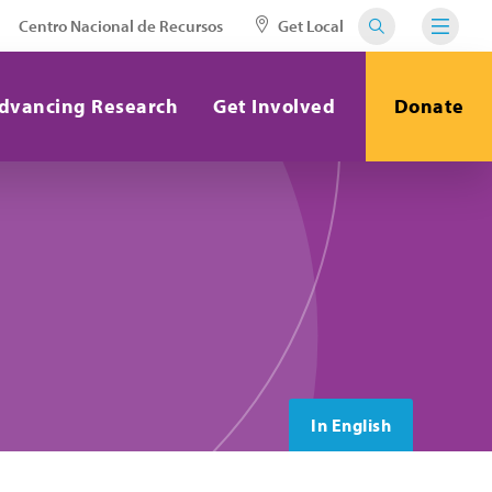
Centro Nacional de Recursos
Get Local
dvancing Research
Get Involved
Donate
In English