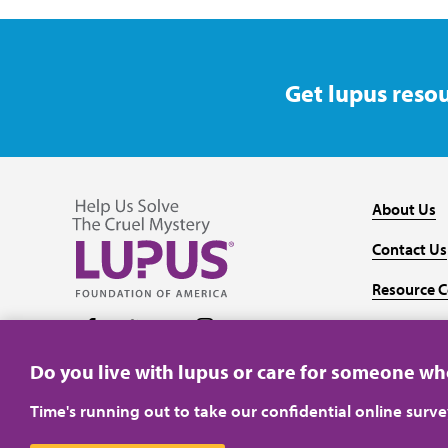
Get lupus resou
About Us
Contact Us
Resource C
Follow us on Facebook
Follow us on Twitter
Follow us on YouTube
Follow us on Instagram
Media
Do you live with lupus or care for someone w
Time's running out to take our confidential online surv