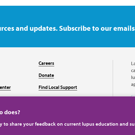
rces and updates. Subscribe to our emails
Careers
L
ca
Donate
l
a
enter
Find Local Support
Recursos en español
ho does?
ey to share your feedback on current lupus education and su