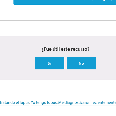
¿Fue útil este recurso?
Sí
No
Tratando el lupus
,
Yo tengo lupus
,
Me diagnosticaron recientement