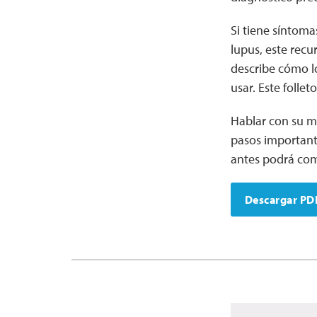
Si tiene síntoma
lupus, este recu
describe cómo lo
usar. Este folle
Hablar con su m
pasos importante
antes podrá com
Descargar PD