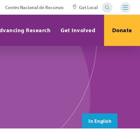
Centro Nacional de Recursos
Get Local
dvancing Research
Get Involved
Donate
In English