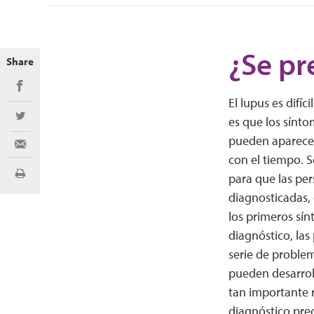
¿Se pr
Share
Share on Facebook
El lupus es difíc
es que los sínto
Share on Twitter
pueden aparecer
Share via Email
con el tiempo. 
para que las pe
Imprimir
diagnosticadas,
los primeros sí
diagnóstico, la
serie de proble
pueden desarrol
tan importante 
diagnóstico prec