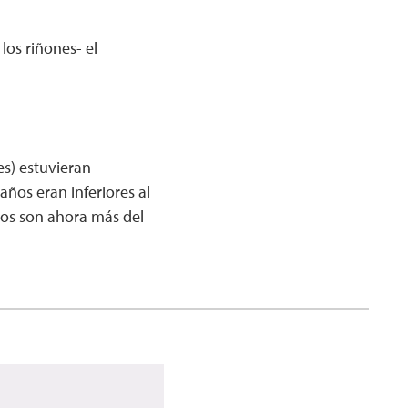
los riñones- el
s) estuvieran
años eran inferiores al
ños son ahora más del