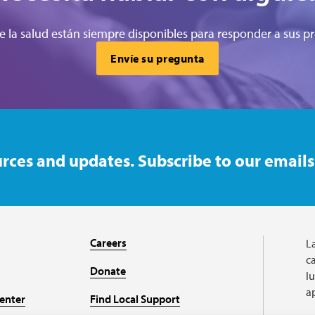
e la salud están siempre disponibles para responder a sus pr
Envíe su pregunta
rces and updates. Subscribe to our emails
Careers
L
ca
Donate
l
a
enter
Find Local Support