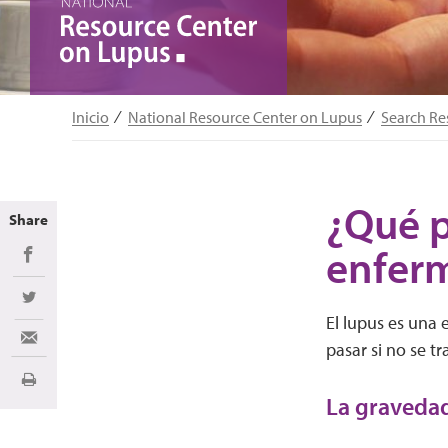
Inicio
National Resource Center on Lupus
Search Re
¿Qué p
Share
enfer
Share on Facebook
Share on Twitter
El lupus es una 
Share via Email
pasar si no se tr
Imprimir
La gravedad