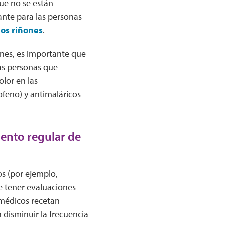
ue no se están
ante para las personas
los riñones
.
ones, es importante que
las personas que
lor en las
ofeno) y antimaláricos
iento regular de
s (por ejemplo,
e tener evaluaciones
 médicos recetan
disminuir la frecuencia