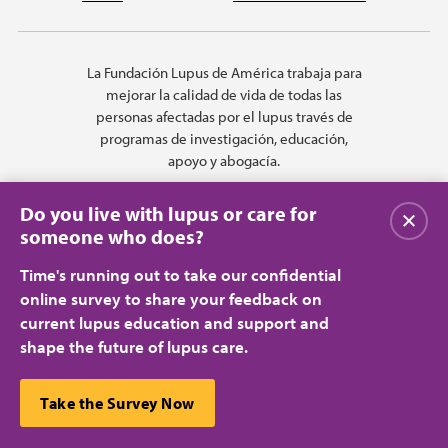
La Fundación Lupus de América trabaja para
mejorar la calidad de vida de todas las
personas afectadas por el lupus través de
programas de investigación, educación,
apoyo y abogacía.
Do you live with lupus or care for
Cerrar
someone who does?
Time's running out to take our confidential
online survey to share your feedback on
current lupus education and support and
shape the future of lupus care.
Privacy Policy
Terms of Use
© 2026 Lupus Foundation of America. All rights reserved.
A charitable organization with 501(c)(3) tax-exempt status. Federal ID
This website uses cookies to ensure you get the best
Take the Survey Now
#43-1131436.
Cerrar
experience.
Learn more