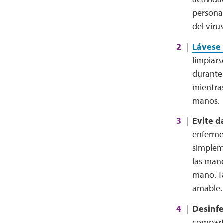
persona 
del virus
Lávese 
limpiars
durante 
mientras
manos.
Evite d
enfermed
simplem
las mano
mano. T
amable.
Desinfe
compart