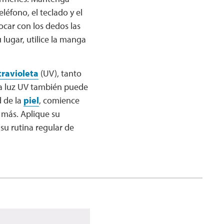
eléfono, el teclado y el
tocar con los dedos las
 lugar, utilice la manga
travioleta
(UV), tanto
 La luz UV también puede
d de la
piel
, comience
 más. Aplique su
u rutina regular de