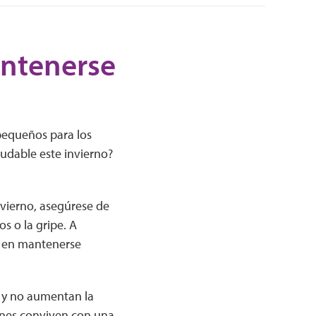
antenerse
 pequeños para los
udable este invierno?
nvierno, asegúrese de
s o la gripe. A
da en mantenerse
s y no aumentan la
enes conviven con una