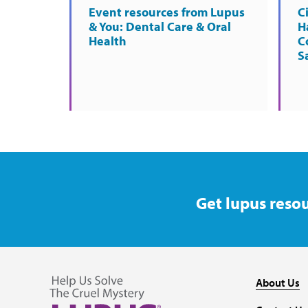
Event resources from Lupus
C
& You: Dental Care & Oral
H
Health
C
S
Get lupus resou
About Us