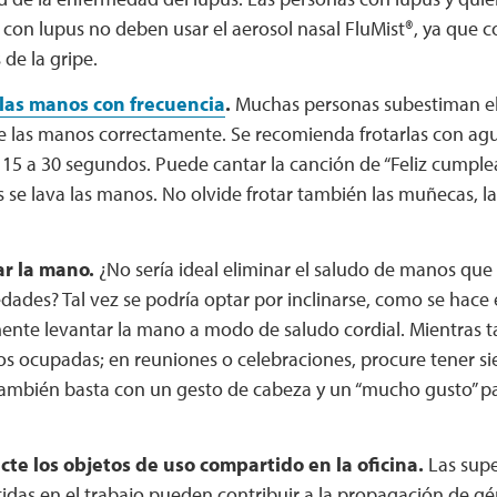
con lupus no deben usar el aerosol nasal FluMist®, ya que 
 de la gripe.
las manos con frecuencia
.
Muchas personas subestiman el
e las manos correctamente. Se recomienda frotarlas con agua
15 a 30 segundos. Puede cantar la canción de “Feliz cumple
 se lava las manos. No olvide frotar también las muñecas, las
ar la mano.
¿No sería ideal eliminar el saludo de manos qu
ades? Tal vez se podría optar por inclinarse, como se hace 
ente levantar la mano a modo de saludo cordial. Mientras 
s ocupadas; en reuniones o celebraciones, procure tener si
ambién basta con un gesto de cabeza y un “mucho gusto” p
cte los objetos de uso compartido en la oficina.
Las supe
idas en el trabajo pueden contribuir a la propagación de 