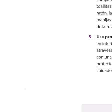
toallita
ratón, l
manijas 
de la ro
Use pro
en inter
atravesa
con una
protect
cuidado 