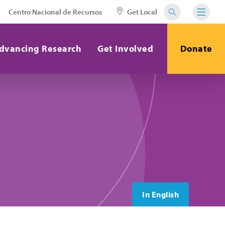
Centro Nacional de Recursos
Get Local
dvancing Research
Get Involved
Donate
In English