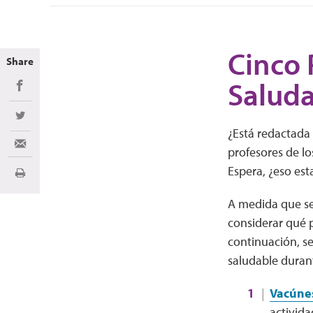
Cinco 
Share
Saluda
Share on Facebook
Share on Twitter
¿Está redactada 
Share via Email
profesores de lo
Espera, ¿eso est
Imprimir
A medida que se 
considerar qué p
continuación, se
saludable duran
Vacúnes
activida