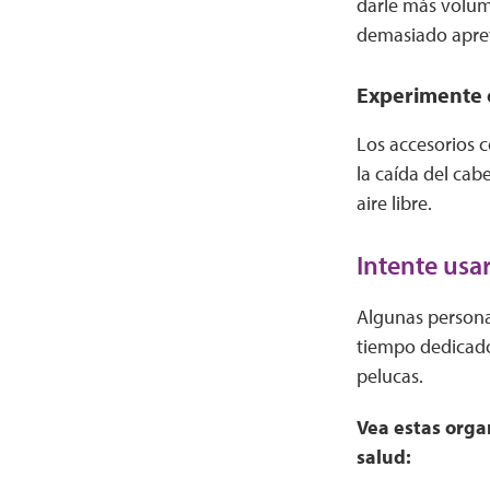
darle más volume
demasiado apret
Experimente 
Los accesorios c
la caída del cab
aire libre.
Intente usa
Algunas persona
tiempo dedicado 
pelucas.
Vea estas orga
salud: