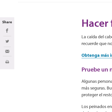
Hacer 
Share
Share on Facebook
La caída del cab
recuerde que no 
Share on Twitter
Share via Email
Obtenga más in
Imprimir
Pruebe un n
Algunas personas
más seguras. Bus
proteger el rest
Los peinados en 