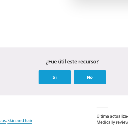
¿Fue útil este recurso?
Sí
No
Última actualiza
pus
,
Skin and hair
Medically review