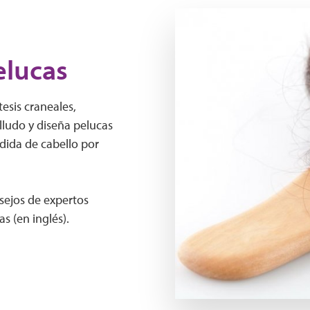
A hairbrush with a lot of hai
elucas
esis craneales,
lludo y diseña pelucas
dida de cabello por
sejos de expertos
as (en inglés).
Play Video