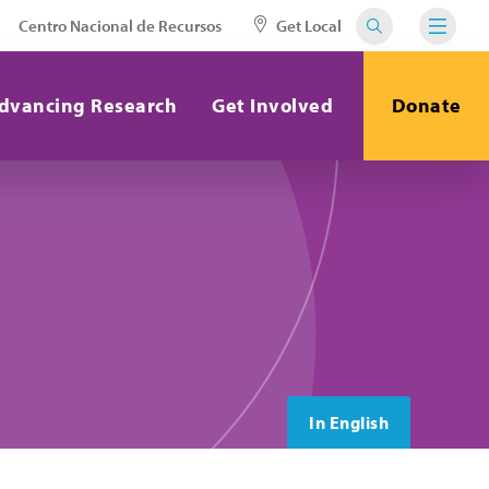
Centro Nacional de Recursos
Get Local
dvancing Research
Get Involved
Donate
In English