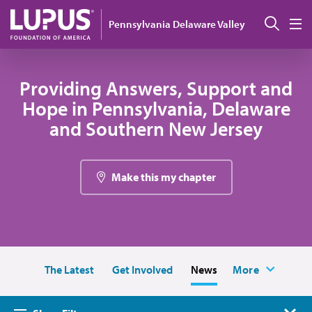
Pasar al contenido principal
Busc
Pennsylvania Delaware Valley
M
Providing Answers, Support and
Hope in Pennsylvania, Delaware
and Southern New Jersey
Make this my chapter
The Latest
Get Involved
News
More