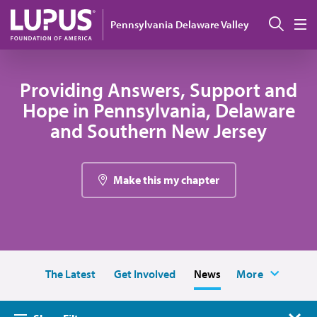
Pasar al contenido principal
Busc
Pennsylvania Delaware Valley
M
Providing Answers, Support and
Hope in Pennsylvania, Delaware
and Southern New Jersey
Make this my chapter
The Latest
Get Involved
News
More