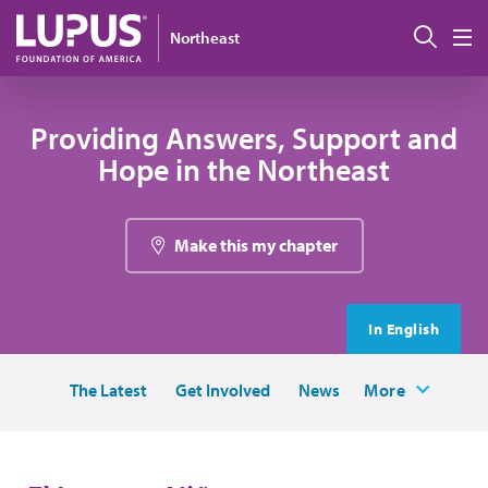
Pasar al contenido principal
Busc
Northeast
M
Providing Answers, Support and
Hope in the Northeast
Make this my chapter
In English
The Latest
Get Involved
News
More