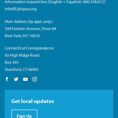
Information request line (English + Español): 800.558.0121
infoNE@lupus.org
Main Address (by appt. only):
500 Fashion Avenue, Floor 8A
New York, NY 10018
Connecticut Correspondence:
65 High Ridge Road
Box 395
Stamford, CT 06905
Follow us on Facebook
Follow us on Twitter
Follow us on YouTube
Follow us on Instagram
Get local updates
Sign Up